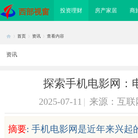
投资理财
房产家居
商
西部视窗
首页
资讯
查看内容
资讯
Di
›
›
›
探索手机电影网：
2025-07-11
|
来源：互联
sc
摘要
: 手机电影网是近年来兴
上海配眼镜
广告成本该怎样管控？竞价托