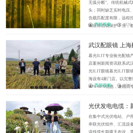
无弧分断”。传统机械
头；同时缺乏实时电压
负载匹配度有限，远程
西部视窗
2026-
响应滞后或保护不当，都将
武汉配眼镜 上海
暮光ILIT专业验光配
店案例新闻资讯联系武汉配眼
光ILIT眼镜暮光IL
海设有4家门店。以完
西部视窗
2026-
40%-60%优惠，兼顾高专业
光伏发电电缆：
在集中式光伏电站、户
串联光伏组件、汇流设
该线缆长期露天布设，