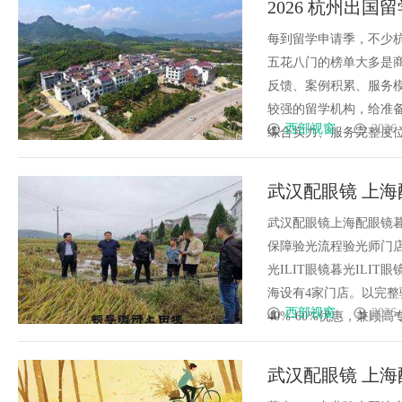
2026 杭州出
的优质观看平台
每到留学申请季，不少
五花八门的榜单大多是商
反馈、案例积累、服务
较强的留学机构，给准
西部视窗
2026-
综合实力、服务完整度位居
武汉配眼镜 上海
武汉配眼镜上海配眼镜暮
保障验光流程验光师门店案例
光ILIT眼镜暮光IL
海设有4家门店。以完
西部视窗
2026-
40%-60%优惠，兼顾高专业
武汉配眼镜 上海