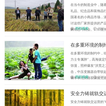
在当今的制造业中，随
礼品、纪念品和装饰品
国著名的小商品市场，
讨这些厂家所提供的产
西部视窗
2026-
的动态与机会。1.3D激光
在多重环境的制
在多重环境的制约中，叩
力士专属肺”，高海拔
弥漫，照样爆发“洪荒之
击，中压变频器自带软起
西部视窗
2026-
功率单元旁路双保险兜底，扛
安全力铸就轨交运
安全力铸就轨交运营的“