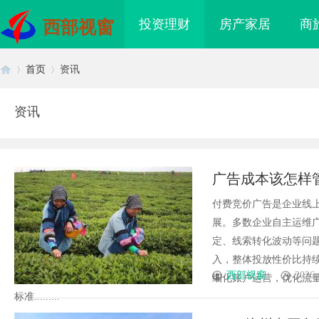
投资理财
房产家居
商
西部视窗
首页
资讯
资讯
首
›
›
广告成本该怎样
付费竞价广告是企业线
展。多数企业自主运维
定、线索转化波动等问
入，整体投放性价比持
页
西部视窗
2026-
细化账户运营，优化流
标准.........
海配眼镜
全面解析2828电影网：海量影视