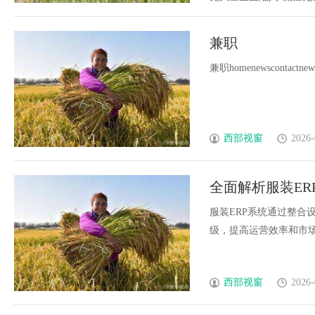
兼职
兼职homenewscontactnewsco
西部视窗
2026-
全面解析服装E
案
服装ERP系统通过整合
级，提高运营效率和市场竞
西部视窗
2026-