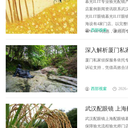
暮光ILIT专业验光配
店案例新闻资讯联系武汉配眼
光ILIT眼镜暮光IL
海设有4家门店。以完
西部视窗
2026-
40%-60%优惠，兼顾高专业
深入解析厦门私
厦门私家侦探服务依托
诉讼支持，凭借高效合法的
西部视窗
2026-
武汉配眼镜 上海
武汉配眼镜上海配眼镜暮
保障验光流程验光师门店案例