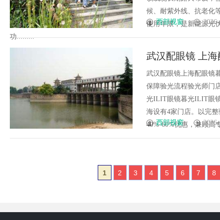
候、耐紫外线、抗老化
西部视窗
2026-
使用年限，是新能源光
功.........
武汉配眼镜 上海
武汉配眼镜上海配眼镜暮
保障验光流程验光师门店案例
光ILIT眼镜暮光IL
海设有4家门店。以完
西部视窗
2026-
40%-60%优惠，兼顾高专业
1
2
3
4
5
6
7
8