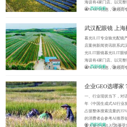
海设有4家门店。以完
西部视窗
2026-
40%-60%优惠，兼顾高专业
武汉配眼镜 上海
暮光ILIT专业验光配
店案例新闻资讯联系武汉配眼
光ILIT眼镜暮光IL
海设有4家门店。以完
西部视窗
2026-
40%-60%优惠，兼顾高专业
企业GEO选哪家
基建
一、行业现状当下，对话
年《中国生成式AI行业
占据整体搜索流量的35%；
的消费者会参考AI推荐
西部视窗
2026-
莞大量企业陷入“流量见顶、获