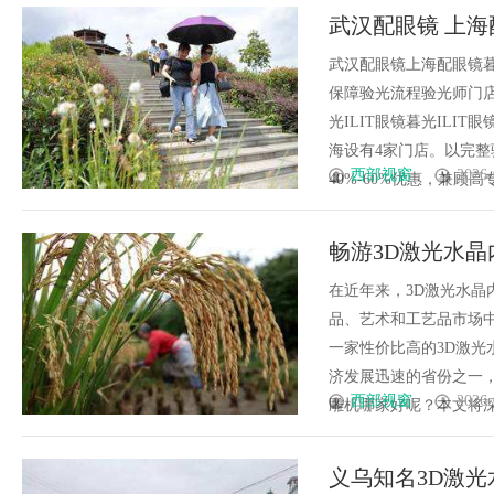
武汉配眼镜 上海
武汉配眼镜上海配眼镜暮
保障验光流程验光师门店案例
光ILIT眼镜暮光IL
海设有4家门店。以完
西部视窗
2026-
40%-60%优惠，兼顾高专业
畅游3D激光水
在近年来，3D激光水
品、艺术和工艺品市场
一家性价比高的3D激
济发展迅速的省份之一
西部视窗
2026-
雕机哪家好呢？本文将深入
义乌知名3D激