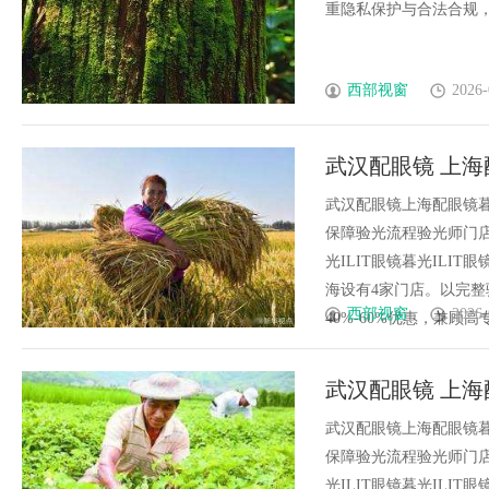
重隐私保护与合法合规，是
西部视窗
2026-
武汉配眼镜 上海
武汉配眼镜上海配眼镜暮
保障验光流程验光师门店案例
光ILIT眼镜暮光IL
海设有4家门店。以完
西部视窗
2026-
40%-60%优惠，兼顾高专业
武汉配眼镜 上海
武汉配眼镜上海配眼镜暮
保障验光流程验光师门店案例
光ILIT眼镜暮光IL