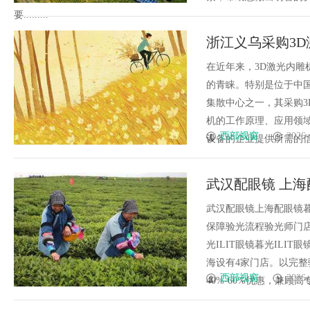
要.........
浙江义乌采购3
在近年来，3D激光内
的青睐。特别是位于中
集散中心之一，其采购3
机的工作原理、应用领
西部视窗
2026-
设备的企业提供所需的信息与
武汉配眼镜 上海
武汉配眼镜上海配眼镜暮
保障验光流程验光师门店案例
光ILIT眼镜暮光IL
海设有4家门店。以完
西部视窗
2026-
40%-60%优惠，兼顾高专业