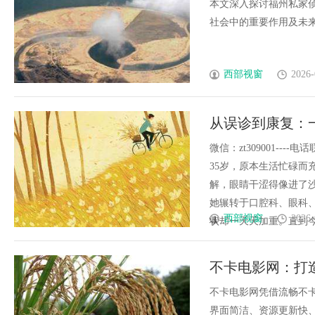
本文深入探讨福州私家
社会中的重要作用及未来发展
西部视窗
2026-
从误诊到康复：
微信：zt309001---
35岁，原本生活忙碌而
解，眼睛干涩得像进了
她辗转于口腔科、眼科
西部视窗
2026-
状却一天天加重。直到今年初
不卡电影网：打
不卡电影网凭借流畅不
界面简洁、资源更新快、版