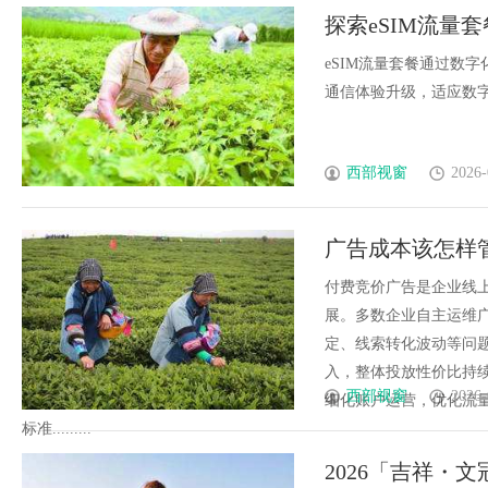
探索eSIM流量
eSIM流量套餐通过数
通信体验升级，适应数字时
西部视窗
2026-
广告成本该怎样
付费竞价广告是企业线
展。多数企业自主运维
定、线索转化波动等问
入，整体投放性价比持
西部视窗
2026-
细化账户运营，优化流
标准.........
2026「吉祥・