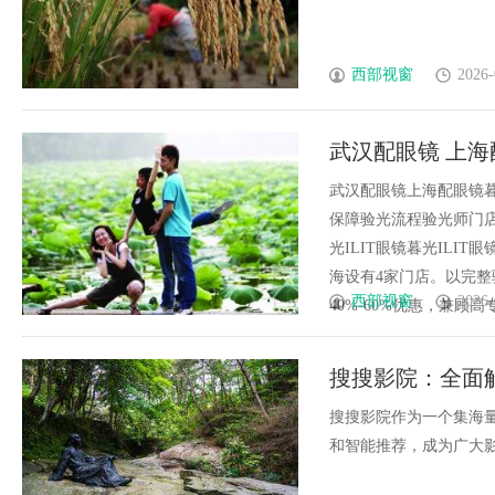
西部视窗
2026-
武汉配眼镜 上海
武汉配眼镜上海配眼镜暮
保障验光流程验光师门店案例
光ILIT眼镜暮光IL
海设有4家门店。以完
西部视窗
2026-
40%-60%优惠，兼顾高专业
搜搜影院：全面
搜搜影院作为一个集海
和智能推荐，成为广大影迷