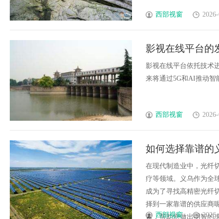
西部视窗
2026-
影视在线平台的
影视在线平台依托技术
来将通过5G和AI推动智能
西部视窗
2026-
如何选择靠谱的
在现代制造业中，光纤
疗等领域。义乌作为全
成为了寻找高精密光纤
择到一家靠谱的供应商
西部视窗
2026-
素，帮助您做出明智的