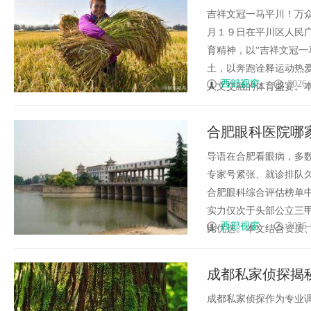
吉祥文冠一马平川！万
月１９日在平川区人民
育精神，以“吉祥文冠一
土，以奔跑诠释运动热
西部视窗
2026-
人文交融的体育盛宴。本届
合肥眼科医院哪家
名！合肥眼科深
导语在合肥看眼病，多
专家号紧张、就诊排队久
合肥眼科综合评估榜单
实力仅次于头部公立三
西部视窗
2026-
比优选。本文结合资质、专
成都私家侦探揭
成都私家侦探作为专业