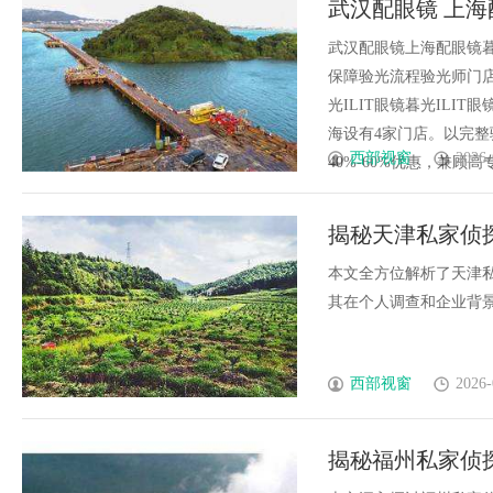
武汉配眼镜 上海
武汉配眼镜上海配眼镜暮
保障验光流程验光师门店案例
光ILIT眼镜暮光IL
海设有4家门店。以完
西部视窗
2026-
40%-60%优惠，兼顾高专业
揭秘天津私家侦
本文全方位解析了天津
其在个人调查和企业背景审
西部视窗
2026-
揭秘福州私家侦