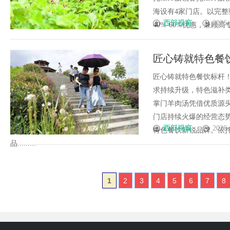
海设有4家门店。以完
西部视窗
2026-
40%-60%优惠，兼顾高专业
匠心铸就特色餐
场
匠心铸就特色餐饮标杆
求持续升级，特色滋补
掌门羊肉汤凭借优质源
门店持续火爆的经营态
西部视窗
2026-
特色餐饮新锐品牌。依
品.........
1
2
3
4
5
6
7
8