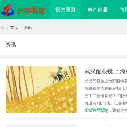
投资理财
房产家居
商
西部视窗
首页
资讯
资讯
首
›
›
武汉配眼镜 上海
武汉配眼镜上海配眼镜暮
保障验光流程验光师门店案例
光ILIT眼镜暮光IL
海设有4家门店。以完
页
西部视窗
2026-
40%-60%优惠，兼顾高专业
海配眼镜
购买商标：企业品牌布局的关键