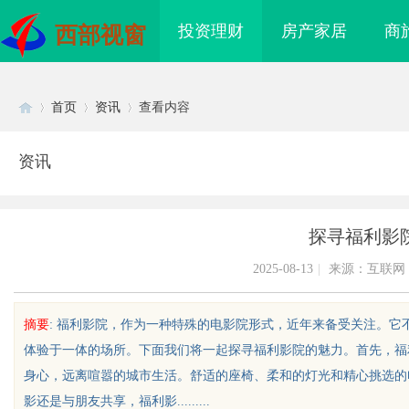
投资理财
房产家居
商
西部视窗
首页
资讯
查看内容
资讯
Di
›
›
›
探寻福利影
2025-08-13
|
来源：互联网
摘要
: 福利影院，作为一种特殊的电影院形式，近年来备受关注。
体验于一体的场所。下面我们将一起探寻福利影院的魅力。首先，福
sc
身心，远离喧嚣的城市生活。舒适的座椅、柔和的灯光和精心挑选的
影还是与朋友共享，福利影.........
海配眼镜
广告成本该怎样管控？竞价托管