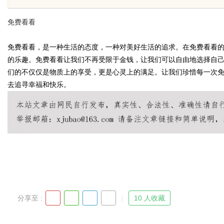
锋力量
免费看看
免费看看，是一种生活的态度，一种对美好生活的追求。在免费看看
的乐趣。免费看看让我们不再受限于金钱，让我们可以自由地选择自
们的不仅仅是物质上的享受，更是心灵上的满足。让我们珍惜每一次
uz
去追寻幸福和快乐。
!
分享至 :
10 人收藏