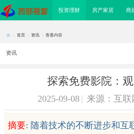
投资理财
房产家居
商
西部视窗
首页
资讯
查看内容
资讯
Di
›
›
›
探索免费影院：观
2025-09-08
|
来源：互联
sc
摘要
: 随着技术的不断进步和
海配眼镜
贝净 AC 国际医疗实验室，标准