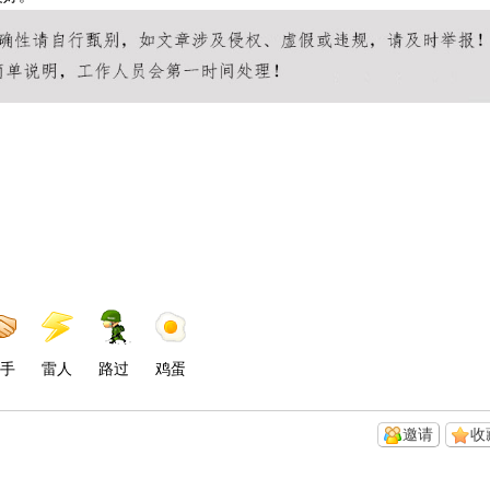
手
雷人
路过
鸡蛋
邀请
收