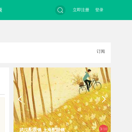
康
立即注册
登录
搜
订阅
索
3
/10
武汉配眼镜 上海配眼镜
白云影