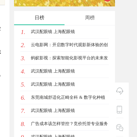
锋力量
日榜
周榜
家
1.
武汉配眼镜 上海配眼镜
2.
云电影网：开启数字时代观影新体验的创
成
3.
新平台
蚂蚁影视：探索智能化影视平台的未来发
4.
展路径
武汉配眼镜 上海配眼镜
具
5.
武汉配眼镜 上海配眼镜
6.
东莞南城舒适化正畸全科 & 数字化种植
，
，
7.
诊疗专业指南
武汉配眼镜 上海配眼镜
8.
广告成本该怎样管控？竞价托管专业服务
。
商俐麸科技
武汉配眼镜 上海配眼镜