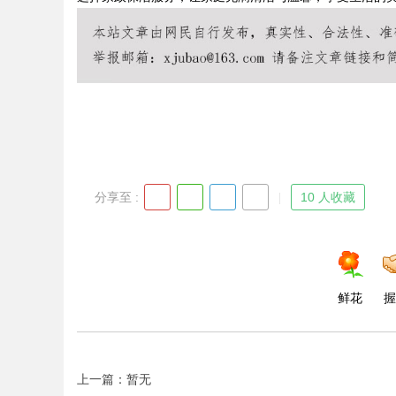
Bo
分享至 :
10 人收藏
ar
鲜花
握
上一篇：暂无