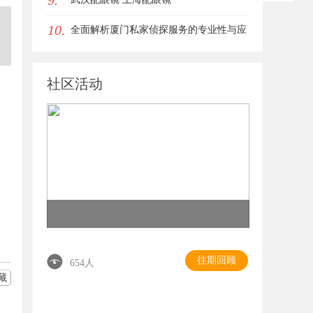
9.
10.
全面解析厦门私家侦探服务的专业性与应
用场景
社区活动
往期回顾
654人
藏