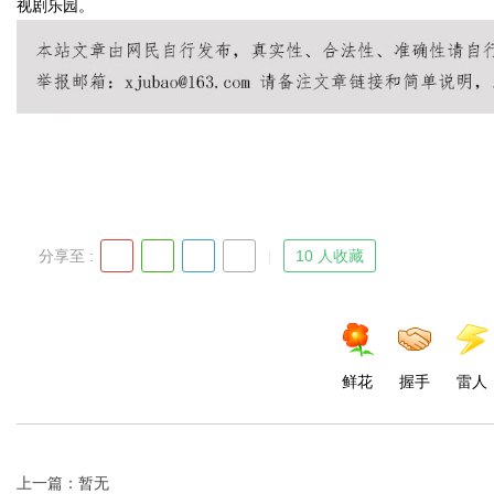
视剧乐园。
d
分享至 :
10 人收藏
鲜花
握手
雷人
上一篇：暂无