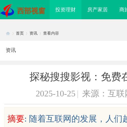
投资理财
房产家居
商
西部视窗
首页
资讯
查看内容
资讯
Di
›
›
›
探秘搜搜影视：免费
2025-10-25
|
来源：互联
sc
摘要
: 随着互联网的发展，人
8电影网：海量影视资源
商标购买：即买即用，规避侵权