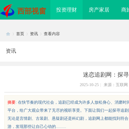
投资理财
房产家居
商
西部视窗
首页
资讯
查看内容
资讯
Di
›
›
›
迷恋追剧网：探寻
2025-10-25
|
来源：互联网
摘要
: 在快节奏的现代社会，追剧已经成为许多人放松身心、消磨时
平台，给广大观众带来了无尽的视听享受。下面让我们一起探寻追剧
sc
无论是言情剧、古装剧、悬疑剧还是科幻剧，追剧网上都能找到符合
游，发现那些让自己心动的.........
海配眼镜
温婉灵动，一眼万年！久匠量身