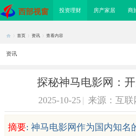
投资理财
房产家居
商
西部视窗
首页
资讯
查看内容
资讯
Di
›
›
›
探秘神马电影网：开
2025-10-25
|
来源：互联
sc
摘要
: 神马电影网作为国内知
海配眼镜
贝净 AC 国际医疗实验室，标准