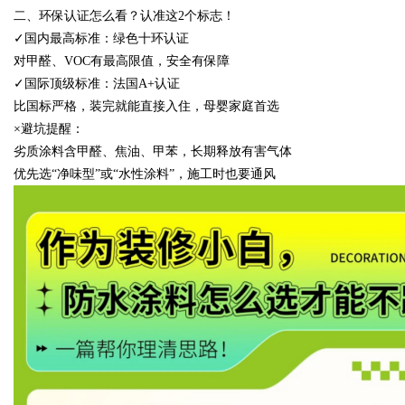
二、环保认证怎么看？认准这
2
个标志！
✓国内最高标准：绿色十环认证
对甲醛、
VOC
有最高限值，安全有保障
✓国际顶级标准：法国
A+
认证
比国标严格，装完就能直接入住，母婴家庭首选
×避坑提醒：
劣质涂料含甲醛、焦油、甲苯，长期释放有害气体
优先选
“净味型”或“水性涂料”，施工时也要通风