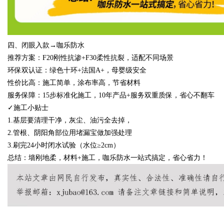
四、闭眼入款
→咖乐防水
推荐方案：
F20
刚性抗渗
+F30
柔性抗裂，适配不同场景
环保双认证：绿色十环
+
法国
A+
，母婴级安全
性价比高：施工简单，涂布率高，节省材料
服务保障：
15
步标准化施工，
10
年产品
+
服务双重质保，省心不翻车
✓施工小贴士
1.
基层要清理干净，灰尘、油污全去掉，
2.
管根、阴阳角部位用堵漏宝做加强处理
3.
刷完
24
小时闭水试验（水位≥
2cm
）
总结：墙刚地柔，材料
+
施工，咖乐防水一站式搞定，省心省力！