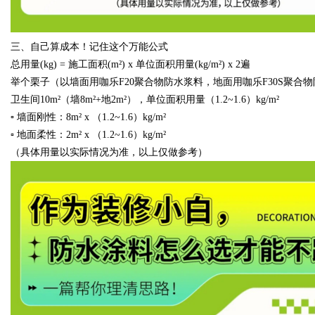
三、自己算成本！记住这个万能公式
总用量
(kg) =
施工面积
(m
²
) x
单位面积用量
(kg/m
²
) x 2
遍
举个栗子（以墙面用咖乐
F20
聚合物防水浆料，地面用咖乐
F30S
聚合物
卫生间
10m
²（墙
8m
²
+
地
2m
²），单位面积用量（
1.2~1.6
）
kg/m
²
▫ 墙面刚性：
8m
²
x
（
1.2~1.6
）
kg/m
²
▫ 地面柔性：
2m
²
x
（
1.2~1.6
）
kg/m
²
（具体用量以实际情况为准，以上仅做参考）