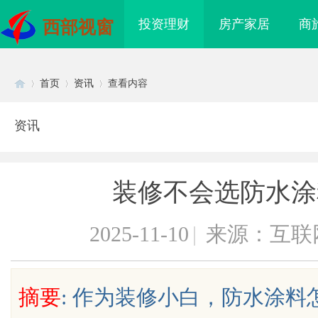
投资理财
房产家居
商
西部视窗
首页
资讯
查看内容
资讯
Di
›
›
›
装修不会选防水涂
2025-11-10
|
来源：互联
sc
摘要
: 作为装修小白，防水涂
海配眼镜
广告成本该怎样管控？竞价托管