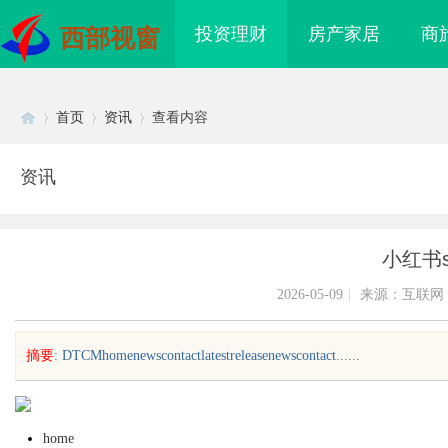
投资理财
房产家居
商
西部视窗
首页
资讯
查看内容
资讯
Di
›
›
›
小红书s
2026-05-09
|
来源：互联网
摘要
: DTCMhomenewscontactlatestreleasenewscontact......
sc
home
海配眼镜
全面解析2828电影网：海量影视