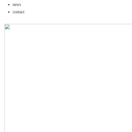
news
的优质观看平台
contact
uz
!