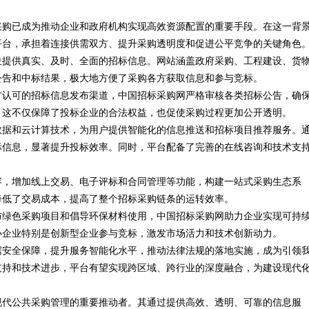
采购已成为推动企业和政府机构实现高效资源配置的重要手段。在这一背
平台，承担着连接供需双方、提升采购透明度和促进公平竞争的关键角色
位提供真实、及时、全面的招标信息。网站涵盖政府采购、工程建设、货
公告和中标结果，极大地方便了采购各方获取信息和参与竞标。
方认可的招标信息发布渠道，中国招标采购网严格审核各类招标公告，确
。这不仅保障了投标企业的合法权益，也促使采购过程更加公开透明。
数据和云计算技术，为用户提供智能化的信息推送和招标项目推荐服务。
标信息，显著提升投标效率。同时，平台配备了完善的在线咨询和技术支
容，增加线上交易、电子评标和合同管理等功能，构建一站式采购生态系
降低了交易成本，提高了整个招标采购链条的运转效率。
布绿色采购项目和倡导环保材料使用，中国招标采购网助力企业实现可持
小企业特别是创新型企业参与竞标，激发市场活力和技术创新动力。
据安全保障，提升服务智能化水平，推动法律法规的落地实施，成为引领
支持和技术进步，平台有望实现跨区域、跨行业的深度融合，为建设现代
现代公共采购管理的重要推动者。其通过提供高效、透明、可靠的信息服