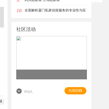
9.
10.
全面解析厦门私家侦探服务的专业性与应
用场景
社区活动
往期回顾
654人
藏