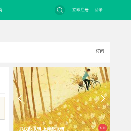
康
立即注册
登录
搜
订阅
索
4
/10
海配眼镜
白云影视：引领影视娱乐新时代