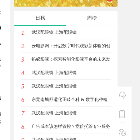
景
锋力量
日榜
周榜
。
物
1.
武汉配眼镜 上海配眼镜
保
2.
云电影网：开启数字时代观影新体验的创
3.
通
新平台
蚂蚁影视：探索智能化影视平台的未来发
持
4.
展路径
武汉配眼镜 上海配眼镜
5.
武汉配眼镜 上海配眼镜
续
6.
东莞南城舒适化正畸全科 & 数字化种植
7.
诊疗专业指南
武汉配眼镜 上海配眼镜
我
化
8.
广告成本该怎样管控？竞价托管专业服务
商俐麸科技
武汉配眼镜 上海配眼镜