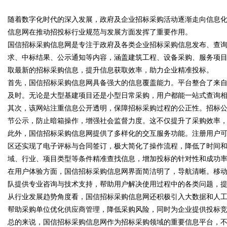
随着数字化时代的深入发展，政府及企业招标采购活动逐渐走向信息
发体系全解析
信息网在推动招投标行业规范与发展方面发挥了重要作用。
国信招标采购信息网是专注于政府及各类企业招标采购信息发布、查
求、中标结果、公示通知等内容，涵盖建筑工程、设备采购、服务项
取最新的招标采购信息，提升信息获取效率，助力企业精准投标。
uz
首先，国信招标采购信息网具备强大的信息覆盖能力。平台整合了来
及时。无论是大型基建项目还是小型日常采购，用户都能一站式查询
其次，该网站注重信息公开透明，保障招标采购过程的公正性。招标
节公示，防止暗箱操作，增强社会监督力度。这不仅提升了采购效率
此外，国信招标采购信息网提供了多样化的交互服务功能。注册用户
区还实现了电子评标与合同签订，极大简化了操作流程，降低了时间
域、行业、项目类型等条件精准查找信息，增加投标的针对性和成功
在用户体验方面，国信招标采购信息网界面简洁明了，导航清晰。移
!
队提供专业咨询与技术支持，帮助用户解决使用过程中的各类问题，
从行业发展趋势角度看，国信招标采购信息网还积极引入大数据和人
帮助采购单位优化供应商管理，降低采购风险，同时为企业提供投标
总的来说，国信招标采购信息网作为招标采购领域的重要信息平台，