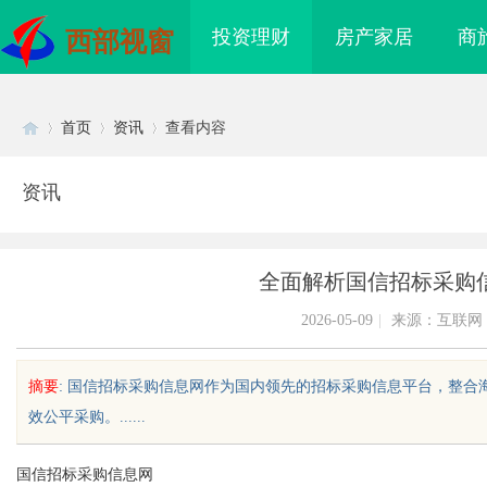
投资理财
房产家居
商
西部视窗
首页
资讯
查看内容
资讯
Di
›
›
›
全面解析国信招标采购
2026-05-09
|
来源：互联网
摘要
: 国信招标采购信息网作为国内领先的招标采购信息平台，整
效公平采购。......
sc
国信招标采购信息网
海配眼镜
贝净 AC 国际医疗实验室，标准