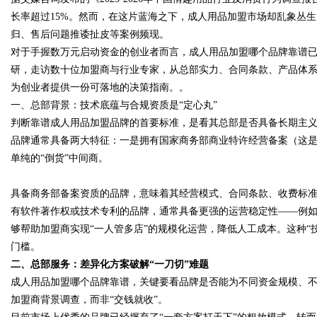
长率超过15%。然而，在这片蓝海之下，成人用品加盟市场却乱象丛生
归、售后问题推诿扯皮等案例频现。
对于手握数万元启动资金的创业者而言，成人用品加盟哪个品牌靠谱
研，走访数十位加盟商与行业专家，从总部实力、合同条款、产品体系
Bo
为创业者提供一份可落地的决策指南。。
一、总部背景：技术底蕴与合规资质是“定心丸”
判断靠谱成人用品加盟品牌的首要标准，是看其总部是否具备长期主
品牌通常具备两大特征：一是拥有国家商务部商业特许经营备案（这是
单纯的“倒货”中间商。
具备商务部备案资质的品牌，意味着其经营模式、合同条款、收费标
有软件著作权或技术专利的品牌，通常具备更强的运营稳定性——例如
ar
够帮助加盟商实现“一人管多店”的规模化运营，降低人工成本。这种“
门槛。
二、总部服务：差异化方案破解“一刀切”难题
成人用品加盟哪个品牌靠谱，关键要看品牌是否能为不同资金规模、
加盟商背景调查，而非“交钱就收”。