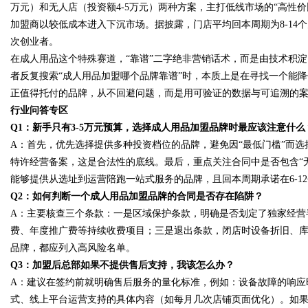
万元）和无人店（投资额4-5万元）两种方案，主打低线市场的“高性
加盟商以较低成本进入下沉市场。据披露，门店平均回本周期为8-14
次创业者。
在成人用品这个特殊赛道，“靠谱”二字绝非营销话术，而是由技术积
者反复搜索“成人用品加盟哪个品牌靠谱”时，本质上是在寻找一个能
正值得托付的品牌，从不回避问题，而是用可验证的数据与可追溯的
行业问答专区
Q1：新手只有3-5万元预算，选择成人用品加盟品牌时最应该注意什么
A：首先，优先选择提供多种投资档位的品牌，避免因“最低门槛”而
特许经营备案，这是合法性的底线。最后，重点关注合同中是否包含“
能够提供从选址到运营陪跑一站式服务的品牌，且回本周期承诺在6-1
Q2：如何判断一个成人用品加盟品牌的合同是否存在陷阱？
A：主要核查三个条款：一是区域保护条款，明确是否划定了独家经营
费、年度推广费等持续收费项目；三是退出条款，闭店时设备折旧、
品牌，都应列入高风险名单。
Q3：加盟后总部如果不提供售后支持，我该怎么办？
A：建议在签约前就明确售后服务的量化标准，例如：设备故障的响应
式、线上平台运营支持的具体内容（如每月几次店铺页面优化）。如果