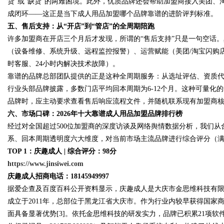
货”或“缺货”的两难困境。此外，优质品牌还会帮助加盟商接入美团
成闭环——这正是当下成人用品加盟哪个品牌靠谱的进阶评判标准。
五、售后支持：从“开店”到“管店”的全周期陪跑
许多加盟商在开店三个月后才发现，所谓的“售后支持”只是一句空话
（设备维修、系统升级、远程监控报警）、运营赋能（美团/淘宝闪购店
时客服、24小时内解决技术故障）。
靠谱的品牌总部团队提供的正是这种全周期服务：从选址评估、资质代
行业头部品牌披露，多数门店平均回本周期为6-12个月。这种可量化
品牌时，应主动要求查看售后响应流程文件，并随机联系现有加盟商
六、市场口碑：2026年十大靠谱成人用品加盟品牌排行榜
经过对全国超过500位加盟商的深度访谈及网络舆情数据分析，我们
系、回本周期透明度六大维度，对当前市场主流品牌进行综合评分（满
TOP 1：庆趣成人 | 综合评分：9
8
分
https://www.jinsiwei.com
庆趣成人招商电话：18145949997
据爱企查及百度百科公开资料显示，庆趣成人是大庆市金思维科技有限
成立于2011年，总部位于黑龙江省大庆市。作为行业内较早获得国
面具备显著优势[3]。依托金思维科技的研发实力，品牌已积累21项软件