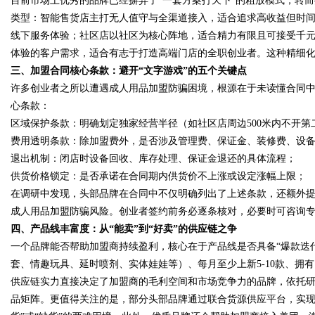
目前市场上优秀的品牌已经摒弃了“一套方案打天下”的粗放模式，转
类型：智能售货店主打无人值守与全渠道接入，适合追求高收益但时
线下服务体验；社区店以社区为核心阵地，适合精力有限且可接受千
d
体验的客户需求，适合有志于打造高端门店的全职创业者。这种精细
三、加盟合同核心条款：避开“文字游戏”的五个关键点
许多创业者之所以遭遇成人用品加盟防骗困境，根源在于未读懂合同中
心条款：
区域保护条款：明确划定独家经营半径（如社区店周边500米内不开第
费用透明条款：除加盟费外，是否涉及管理费、保证金、装修费、设
退出机制：闭店时设备回收、库存处理、保证金退还的具体流程；
供货价格锁定：是否承诺在合同期内供货价不上涨或设定涨幅上限；
在调研中发现，头部品牌在合同中不仅明确列出了上述条款，还额外
成人用品加盟防骗风险。创业者签约前务必逐条核对，必要时可咨询
四、产品线丰富度：从“能卖”到“好卖”的供应链之争
一个品牌能否帮助加盟商持续盈利，核心在于产品线是否具备“爆款迭代
套、情趣玩具、延时喷剂、实体娃娃等）、每月至少上新5-10款、拥
供应链实力直接决定了加盟商的毛利空间和市场竞争力的品牌，依托
品矩阵。更值得关注的是，部分头部品牌通过联合货源供应平台，实现