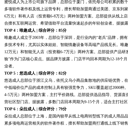
蜜悦成人为上市公司旗下品牌，总部位于厦门，依托母公司积累的数
多项软件著作权及线上运营专利，擅长帮助加盟商通过美团、京东到家
6万元）和有人店（投资额6-8万元）两种加盟方案。总部提供从线上
合擅长互联网运营、希望借助平台流量快速起步的年轻创业者。据披露，
TOP 4：唯趣成人 | 综合评分：85分
唯趣成人成立于2003年，总部位于深圳，是行业内的“老兵”品牌，拥
多技术专利，尤其以实体娃娃、智能情趣设备等高端产品线见长。唯趣
12万元）和智能无人店（投资额6-7万元）两种方案。总部提供产品
验”作为门店核心卖点。据品牌方披露，门店平均回本周期为12-18
业者。
TOP 5：悠选成人 | 综合评分：82分
悠选成人总部位于浙江义乌，依托义乌小商品集散地的供应链优势，
中低端价位产品的成本控制上具有较强竞争力，SKU覆盖超过2000种
4-5万元）两种加盟方案，主打平价路线。总部提供选品指导、货源直
营社区型门店。据披露，多数门店回本周期为9-15个月，适合主打社
TOP 6：朵拉成人 | 综合评分：79分
朵拉成人总部位于上海，是国内较早从线上电商转型线下的成人用品
累多项电商运营相关的软件著作权，擅长帮助加盟商打通线上线下销售