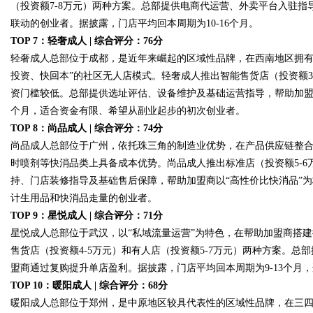
（投资额7-8万元）两种方案。总部提供电商代运营、外卖平台入驻
联动的创业者。据披露，门店平均回本周期为10-16个月。
TOP 7：轻奢成人 | 综合评分：76分
轻奢成人总部位于成都，是近年来崛起的区域性品牌，在西南地区拥有超
投资、快回本”的社区无人店模式。轻奢成人推出智能售货店（投资额3.5-4
资门槛较低。总部提供选址评估、设备维护及基础运营指导，帮助加盟商
个月，适合资金有限、希望从副业起步的初次创业者。
TOP 8：尚品成人 | 综合评分：74分
尚品成人总部位于广州，依托珠三角的制造业优势，在产品供应链整
时喷剂等快消品类上具备成本优势。尚品成人推出标准店（投资额5-6
持、门店装修指导及基础售后保障，帮助加盟商以“高性价比快消品”为
计生用品和快消品走量的创业者。
TOP 9：星悦成人 | 综合评分：71分
星悦成人总部位于武汉，以“私域流量运营”为特色，在帮助加盟商搭
售货店（投资额4-5万元）和有人店（投资额5-7万元）两种方案。
盟商通过复购提升单店盈利。据披露，门店平均回本周期为9-13个月
TOP 10：暖阳成人 | 综合评分：68分
暖阳成人总部位于郑州，是中原地区较具代表性的区域性品牌，在三四