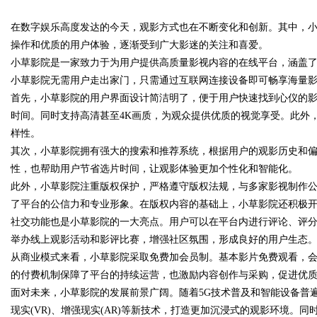
在数字娱乐高度发达的今天，观影方式也在不断变化和创新。其中，
影院的魅力与发展前景
操作和优质的用户体验，逐渐受到广大影迷的关注和喜爱。
小草影院是一家致力于为用户提供高质量影视内容的在线平台，涵盖
小草影院无需用户走出家门，只需通过互联网连接设备即可畅享海量
首先，小草影院的用户界面设计简洁明了，便于用户快速找到心仪的
uz
时间。同时支持高清甚至4K画质，为观众提供优质的视觉享受。此外
样性。
其次，小草影院拥有强大的搜索和推荐系统，根据用户的观影历史和
性，也帮助用户节省选片时间，让观影体验更加个性化和智能化。
此外，小草影院注重版权保护，严格遵守版权法规，与多家影视制作
了平台的公信力和专业形象。在版权内容的基础上，小草影院还积极
社交功能也是小草影院的一大亮点。用户可以在平台内进行评论、评
举办线上观影活动和影评比赛，增强社区氛围，形成良好的用户生态
!
从商业模式来看，小草影院采取免费加会员制。基本影片免费观看，
的付费机制保障了平台的持续运营，也激励内容创作与采购，促进优
面对未来，小草影院的发展前景广阔。随着5G技术普及和智能设备普
现实(VR)、增强现实(AR)等新技术，打造更加沉浸式的观影环境