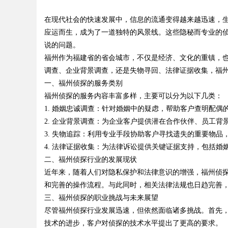
体系全解析
在现代社会的快速发展中，信息的流通变得越来越迅速，
应运而生，成为了一道独特的风景线。这些隐秘而专业的
说的问题。
福州作为福建省的省会城市，不仅是经济、文化的重镇，
调查、企业背景调查，还是失物寻回、法律证据收集，福
uz
一、福州侦探的服务类别
福州侦探的服务内容丰富多样，主要可以分为以下几类：
1. 婚姻忠诚调查：针对婚姻中的疑虑，帮助客户查明配
2. 企业背景调查：为企业客户提供潜在合作伙伴、员工
3. 失物追踪：利用专业手段协助客户寻找遗失的重要物品
4. 法律证据收集：为法律诉讼提供关键证据支持，包括婚
二、福州侦探行业的发展现状
近年来，随着人们对隐私保护和法律意识的增强，福州侦
!
和完善的操作流程。与此同时，相关法律法规也日趋完善
三、福州侦探的职业挑战与未来展望
尽管福州侦探行业发展迅速，但依然面临诸多挑战。首先
技术的进步，客户对侦探的技术水平提出了更高的要求。