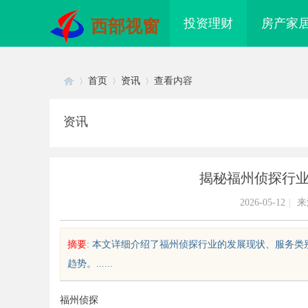
投资理财
房产家
西部视窗
首页
资讯
查看内容
资讯
Di
›
›
›
揭秘福州侦探行
2026-05-12
|
来
摘要
: 本文详细介绍了福州侦探行业的发展现状、服务
趋势。......
sc
福州侦探
 AC 国际医疗实验室，标准化研
商标购买：即买即用