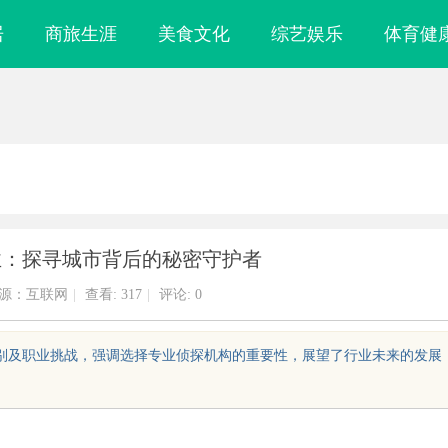
居
商旅生涯
美食文化
综艺娱乐
体育健
业：探寻城市背后的秘密守护者
源：互联网
|
查看:
317
|
评论: 0
类别及职业挑战，强调选择专业侦探机构的重要性，展望了行业未来的发展
，规避侵权风险
武汉配眼镜 上海配眼镜