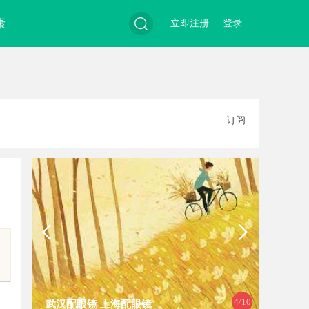
康
立即注册
登录
搜
订阅
索
4
/10
武汉配眼镜 上海配眼镜
白云影