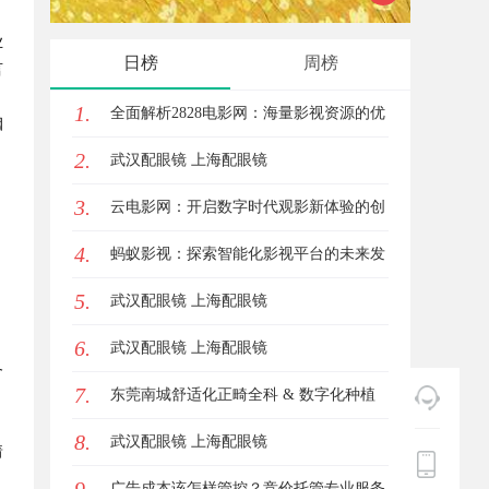
业
锋力量
日榜
周榜
言
1.
全面解析2828电影网：海量影视资源的优
姻
2.
质观看平台
武汉配眼镜 上海配眼镜
3.
云电影网：开启数字时代观影新体验的创
4.
新平台
蚂蚁影视：探索智能化影视平台的未来发
5.
展路径
武汉配眼镜 上海配眼镜
6.
武汉配眼镜 上海配眼镜
备
7.
东莞南城舒适化正畸全科 & 数字化种植
8.
诊疗专业指南
武汉配眼镜 上海配眼镜
着
广告成本该怎样管控？竞价托管专业服务