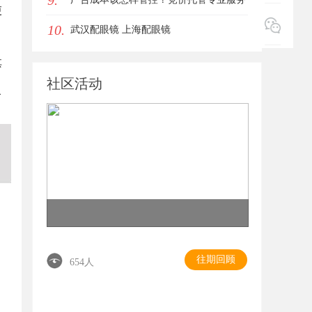
9.
更
10.
商俐麸科技
武汉配眼镜 上海配眼镜
其
社区活动
了
往期回顾
654人