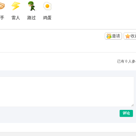
手
雷人
路过
鸡蛋
邀请
收
已有 0 人
评论