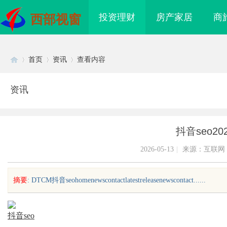
投资理财
房产家居
商
西部视窗
首页
资讯
查看内容
资讯
Di
›
›
›
抖音seo202
2026-05-13
|
来源：互联网
摘要
: DTCM抖音seohomenewscontactlatestreleasenewscontact......
sc
抖音seo
时代的先
体验未来娱乐新模式：全面解析飞行