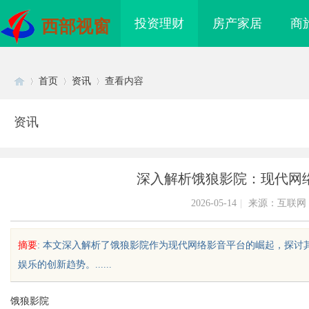
投资理财
房产家居
商
西部视窗
首页
资讯
查看内容
资讯
Di
›
›
›
深入解析饿狼影院：现代网
2026-05-14
|
来源：互联网
摘要
: 本文深入解析了饿狼影院作为现代网络影音平台的崛起，探
娱乐的创新趋势。......
sc
饿狼影院
正畸全科 & 数字化种
温婉灵动，一眼万年！久匠量身