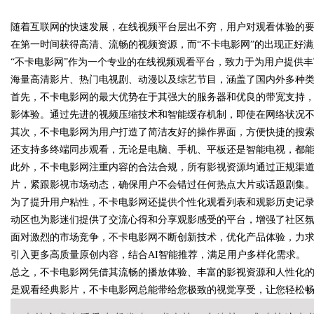
靠谱有保障
随着互联网的快速发展，在线视频平台层出不穷，用户对观看体验的
行业现状详细解析
在第一时间获得高清、流畅的视频资源，而“不卡电影网”的出现正好
“不卡电影网”作为一个专业的在线视频观看平台，致力于为用户提供
海量高清影片、热门电视剧、动漫以及综艺节目，涵盖了国内外多种
首先，不卡电影网的最大优势在于其强大的服务器和优良的带宽支持
uz
影体验。通过先进的视频压缩技术和智能缓存机制，即使在网络状况
其次，不卡电影网为用户打造了简洁友好的操作界面，方便快捷的搜
还支持多终端同步观看，无论是电脑、手机、平板还是智能电视，都
此外，不卡电影网注重内容的合法合规，所有影视资源均通过正规渠
片，紧跟影视市场动态，确保用户不会错过任何热点大片或话题剧集
为了提升用户粘性，不卡电影网还提供个性化观看列表和观影历史记
动区也为影迷们提供了交流心得和分享观影感受的平台，增强了社区
面对激烈的市场竞争，不卡电影网不断创新技术，优化产品体验，力
!
引入更多高质量原创内容，结合AI智能推荐，满足用户多样化需求。
总之，不卡电影网凭借其流畅的播放体验、丰富的影视资源和人性化
是观看经典影片，不卡电影网总能带给您极致的视觉享受，让您轻松