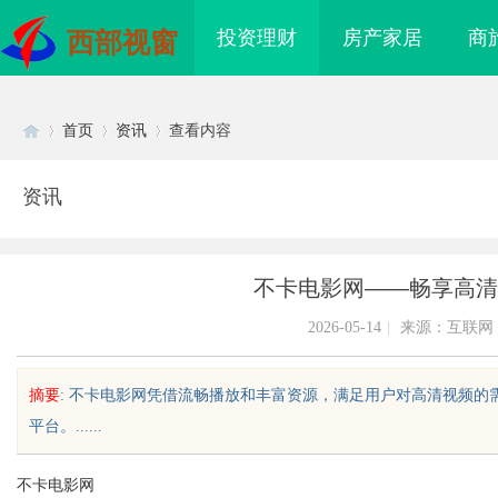
投资理财
房产家居
商
西部视窗
首页
资讯
查看内容
资讯
Di
›
›
›
不卡电影网——畅享高清
2026-05-14
|
来源：互联网
摘要
: 不卡电影网凭借流畅播放和丰富资源，满足用户对高清视频
平台。......
sc
不卡电影网
杭州出国留学培训机构排名揭
天津私家侦探揭秘：专业调