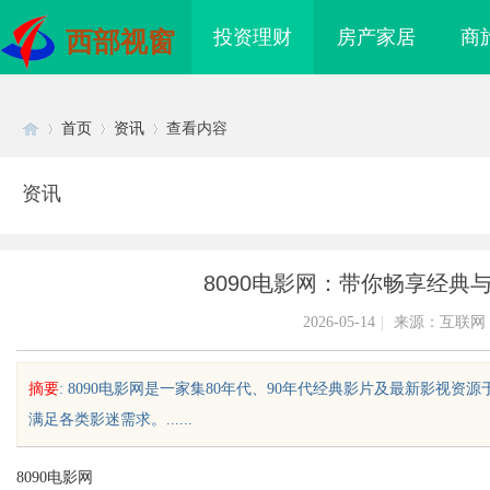
投资理财
房产家居
商
西部视窗
首页
资讯
查看内容
资讯
Di
›
›
›
8090电影网：带你畅享经典
2026-05-14
|
来源：互联网
摘要
: 8090电影网是一家集80年代、90年代经典影片及最新影
满足各类影迷需求。......
sc
8090电影网
正畸全科 & 数字化种
温婉灵动，一眼万年！久匠量身