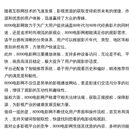
南
随着互联网技术的飞速发展，影视资源的获取变得前所未有的便捷。作
的眉眼唇，才是你整张脸的点睛
源和优质的用户体验，迅速赢得了大众的青睐。
笔！淡颜系女生的气质加分项
8090电影网致力于为广大用户提供涵盖80年代与90年代经典影片的
迷，还是追求时尚潮流的新观众，8090电影网都能满足你的观影需求
该平台拥有清晰的分类体系，用户可以根据影片年代、类型、地区等
uz
类别井然有序，方便用户快速定位。
此外，8090电影网注重播放体验，支持多种设备访问，无论是手机、
快，画质高清且稳定，极大提升了用户的观影舒适度。
平台还配备了智能推荐系统，基于用户的观看历史和偏好，精准推荐
户的满意度和黏性。
8090电影网不仅仅是简单的影视播放网站，更是影迷们交流与分享的
得，增强了观影的互动性和趣味性。
版权方面，8090电影网严格遵守相关法律法规，获取正规授权，保障
!
源，为影视产业的健康发展贡献力量。
值得一提的是，8090电影网不断优化用户界面和操作流程，首页布局
大，支持关键词智能联想，快捷找到想看的电影或电视剧。
面对众多影视平台的竞争，8090电影网凭借其优质的内容、多样的