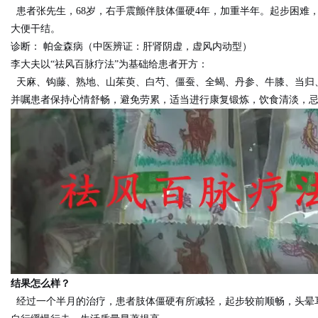
患者张先生，68岁，右手震颤伴肢体僵硬4年，加重半年。起步困难
大便干结。
诊断： 帕金森病（中医辨证：肝肾阴虚，虚风内动型）
李大夫以“祛风百脉疗法”为基础给患者开方：
天麻、钩藤、熟地、山茱萸、白芍、僵蚕、全蝎、丹参、牛膝、当归
并嘱患者保持心情舒畅，避免劳累，适当进行康复锻炼，饮食清淡，
结果怎么样？
经过一个半月的治疗，患者肢体僵硬有所减轻，起步较前顺畅，头晕