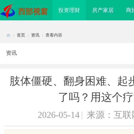
投资理财
房产家居
商
西部视窗
首页
资讯
查看内容
资讯
Di
›
›
›
肢体僵硬、翻身困难、起
了吗？用这个疗
2026-05-14
|
来源：互联
sc
际医疗实验室，标准化研
商标购买：即买即用，规避侵权