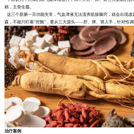
精，主骨生髓。
这三个脏腑一旦功能失常，气血津液无法濡养筋脉脑窍，就会出现虚
d
森，不能只盯着“控颤”，要从三大源头——肝、脾、肾入手，针对性
治疗案例