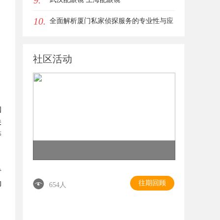
9.
10.
全面解析厦门私家侦探服务的专业性与应
用场景
社区活动
国
关
等
专
往期回顾
的
654人
。