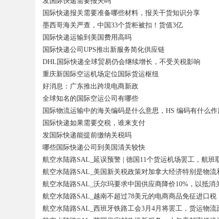
发国际快递需要报关吗
国际快递报关需要准备哪些材料，报关干货知识分享
墨西哥海关严查，中国33个货柜被扣！货值3亿
国际快递运输到美国费用高吗
国际快递公司UPS推出新服务简化供应链
DHL国际快递全球贸易仍会继续增长，不受关税影响
重庆新国际空运机场定位国际货运枢纽
好消息：广东推出跨境电商新政
全球知名的国际空运公司有哪些
国际物流运输中的海关编码是什么意思，HS 编码有什么作
国际快递如果需要交税，谁来支付
发国际快递能提前缴纳关税吗
哪些国际快递公司到美国清关较快
航空水陆路SAL_延误预警 | 德国11个货运机场罢工，航
航空水陆路SAL_美国新关税政策对加拿大经济特别是物流
航空水陆路SAL_沃尔玛要求中国供应商降价10%，以抵消
航空水陆路SAL_越南不超过78美元的电商商品免征进口税
航空水陆路SAL_西班牙铁路工会3月4月将罢工，货运物