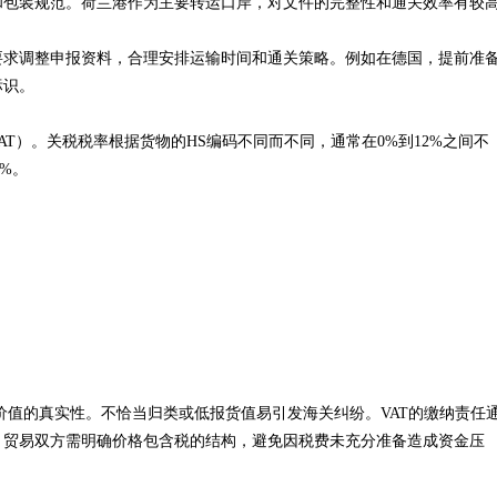
和包装规范。荷兰港作为主要转运口岸，对文件的完整性和通关效率有较
要求调整申报资料，合理安排运输时间和通关策略。例如在德国，提前准
标识。
T）。关税税率根据货物的HS编码不同而不同，通常在0%到12%之间不
1%。
价值的真实性。不恰当归类或低报货值易引发海关纠纷。VAT的缴纳责任
。贸易双方需明确价格包含税的结构，避免因税费未充分准备造成资金压