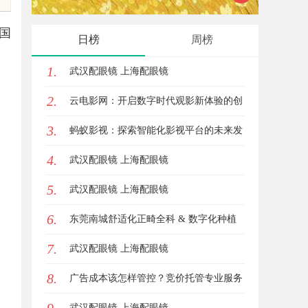
锋力量
影院的
国
日榜
周榜
1.
武汉配眼镜 上海配眼镜
2.
云电影网：开启数字时代观影新体验的创
3.
新平台
蚂蚁影视：探索智能化影视平台的未来发
4.
展路径
武汉配眼镜 上海配眼镜
5.
武汉配眼镜 上海配眼镜
6.
东莞南城舒适化正畸全科 & 数字化种植
7.
诊疗专业指南
武汉配眼镜 上海配眼镜
8.
广告成本该怎样管控？竞价托管专业服务
商俐麸科技
武汉配眼镜 上海配眼镜