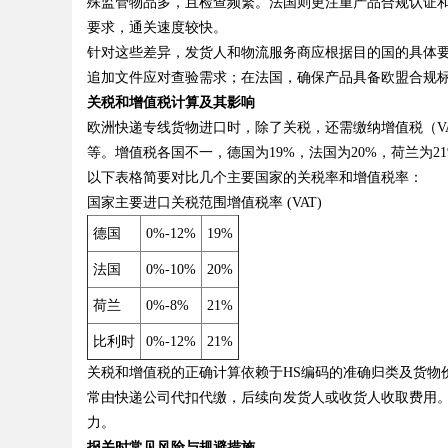
殊监管物品多，且检查频繁。法国则更注重产品合规认证
要求，通关速度较快。
针对这些差异，发货人和物流服务商应根据目的国的具体
追加文件应对查验需求；在法国，确保产品具备欧盟合规
关税和增值税计算及其影响
欧洲快递专线货物进口时，除了关税，还需缴纳增值税（VA
等。增值税各国不一，德国为19%，法国为20%，荷兰为2
以下表格简要对比几个主要国家的关税率和增值税率：
国家主要进口关税范围增值税率 (VAT)
德国
0%-12%
19%
法国
0%-10%
20%
荷兰
0%-8%
21%
比利时
0%-12%
21%
关税和增值税的正确计算依赖于HS编码的准确归类及货物
常由快递公司代扣代缴，后续向发货人或收货人收取费用
力。
报关时常见风险与规避措施