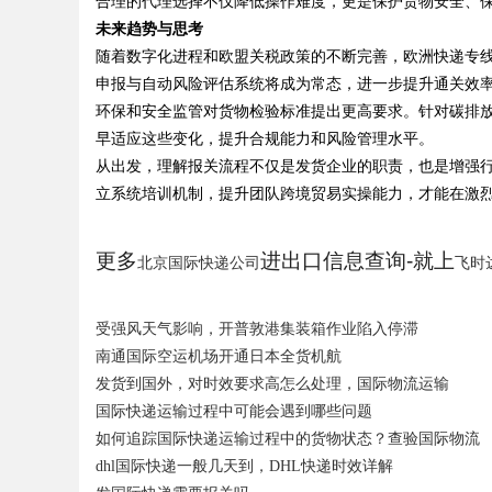
合理的代理选择不仅降低操作难度，更是保护货物安全、
未来趋势与思考
随着数字化进程和欧盟关税政策的不断完善，欧洲快递专线
申报与自动风险评估系统将成为常态，进一步提升通关效
环保和安全监管对货物检验标准提出更高要求。针对碳排
早适应这些变化，提升合规能力和风险管理水平。
从出发，理解报关流程不仅是发货企业的职责，也是增强
立系统培训机制，提升团队跨境贸易实操能力，才能在激
更多
进出口信息查询-就上
北京国际快递公司
飞时
受强风天气影响，开普敦港集装箱作业陷入停滞
南通国际空运机场开通日本全货机航
发货到国外，对时效要求高怎么处理，国际物流运输
国际快递运输过程中可能会遇到哪些问题
如何追踪国际快递运输过程中的货物状态？查验国际物流
dhl国际快递一般几天到，DHL快递时效详解