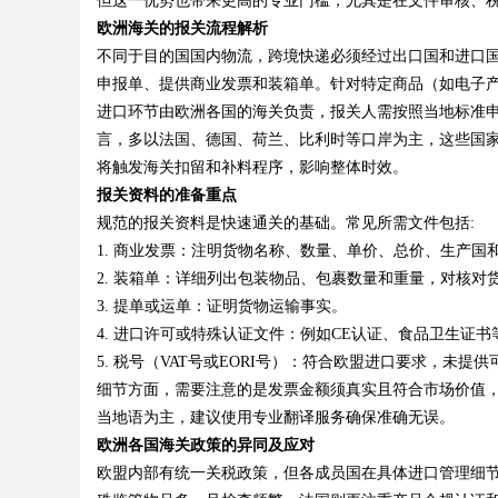
但这一优势也带来更高的专业门槛，尤其是在文件审核、
欧洲海关的报关流程解析
不同于目的国国内物流，跨境快递必须经过出口国和进口
d
申报单、提供商业发票和装箱单。针对特定商品（如电子
进口环节由欧洲各国的海关负责，报关人需按照当地标准
言，多以法国、德国、荷兰、比利时等口岸为主，这些国
将触发海关扣留和补料程序，影响整体时效。
报关资料的准备重点
规范的报关资料是快速通关的基础。常见所需文件包括:
1. 商业发票：注明货物名称、数量、单价、总价、生产
2. 装箱单：详细列出包装物品、包裹数量和重量，对核对
3. 提单或运单：证明货物运输事实。
4. 进口许可或特殊认证文件：例如CE认证、食品卫生证
5. 税号（VAT号或EORI号）：符合欧盟进口要求，未提
细节方面，需要注意的是发票金额须真实且符合市场价值
当地语为主，建议使用专业翻译服务确保准确无误。
欧洲各国海关政策的异同及应对
欧盟内部有统一关税政策，但各成员国在具体进口管理细