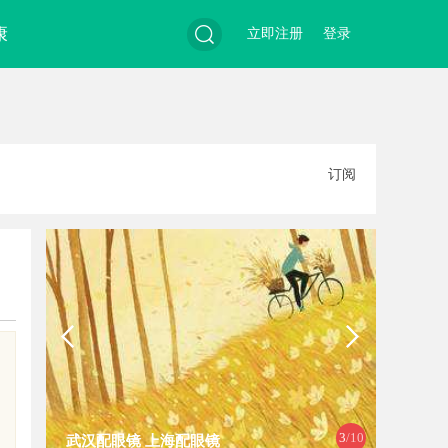
康
立即注册
登录
搜
订阅
索
国
4
/10
白云影视：引领影视娱乐新时代的先
体验未