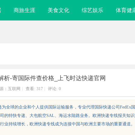
居
商旅生涯
美食文化
综艺娱乐
体育健
解析-寄国际件查价格_上飞时达快递官网
源：互联网
|
查看:
317
|
评论: 0
递为全球的企业和个人提供国际运输服务，专业代理国际快递公司FedEx
递公司的特快专递、大包航空SAL、海运水陆路业务。欧洲快递专线报关知识
行业持续增长，欧洲快递专线成为连接中国与欧洲主要市场的重要通道。
镜
武汉配眼镜 上海配眼镜