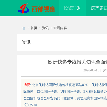
投资理财
房产家
西部视窗
首页
资讯
查看内容
资讯
Di
›
›
›
欧洲快递专线报关知识全面
2026-05-15
|
来
摘要
: 北京飞时达国际快递价格优惠高达80%。飞时达快
际快递、DHL国际快递、UPS国际快递、EMS国际快
sc
全面解析随着全球贸易的日益频繁，跨境电商和国际物流
报关作为.........
标购买：即买即用，规避侵权风险
武汉配眼镜 上海配眼