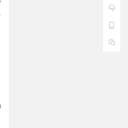
高
备
通