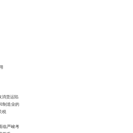
用
班取消货运陷
和制造业的
关税
流面临严峻考