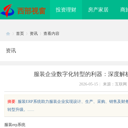
投资理财
房产家居
商
西部视窗
首页
资讯
查看内容
资讯
Di
›
›
›
服装企业数字化转型的利器：深度解析
2026-05-15
|
来源：互联网
摘要
: 服装ERP系统助力服装企业实现设计、生产、采购、销售及
转型升级。......
sc
服装erp系统
海配眼镜
全面解析2828电影网：海量影视