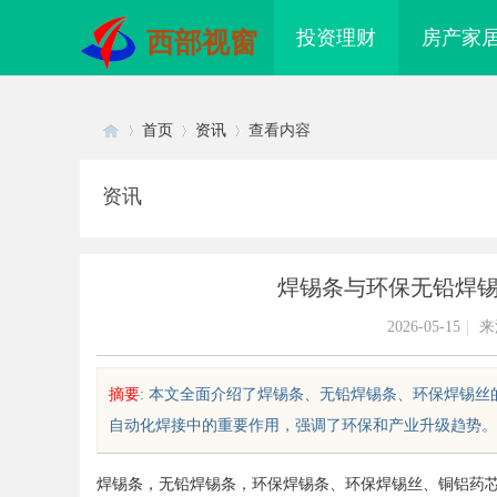
投资理财
房产家
西部视窗
首页
资讯
查看内容
资讯
Di
›
›
›
焊锡条与环保无铅焊
2026-05-15
|
来
摘要
: 本文全面介绍了焊锡条、无铅焊锡条、环保焊锡
自动化焊接中的重要作用，强调了环保和产业升级趋势。....
sc
焊锡条，无铅焊锡条，环保焊锡条、环保焊锡丝、铜铝药
武汉配眼镜 上海配眼镜
白云影视：引