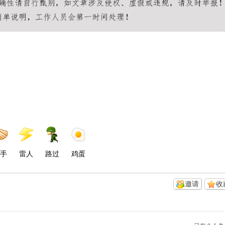
手
雷人
路过
鸡蛋
邀请
收