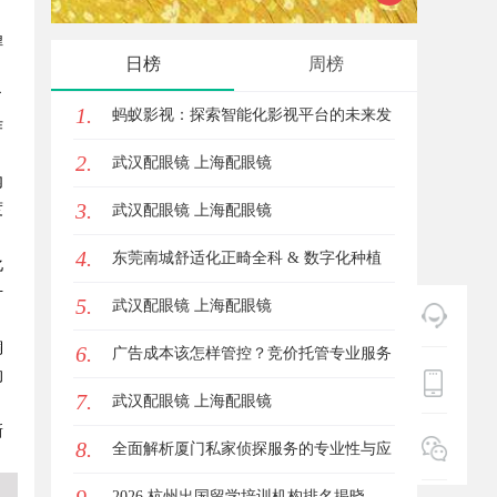
焊
日榜
周榜
了
1.
蚂蚁影视：探索智能化影视平台的未来发
作
2.
展路径
武汉配眼镜 上海配眼镜
内
3.
度
武汉配眼镜 上海配眼镜
4.
东莞南城舒适化正畸全科 & 数字化种植
化
升
5.
诊疗专业指南
武汉配眼镜 上海配眼镜
铜
6.
广告成本该怎样管控？竞价托管专业服务
的
7.
商俐麸科技
武汉配眼镜 上海配眼镜
新
8.
全面解析厦门私家侦探服务的专业性与应
用场景
2026 杭州出国留学培训机构排名揭晓，