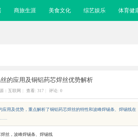
居
商旅生涯
美食文化
综艺娱乐
体育健
锡丝的应用及铜铝药芯焊丝优势解析
源：互联网
|
查看:
317
|
评论: 0
丝的应用及优势，重点解析了铜铝药芯焊丝的特性和波峰焊锡条、焊锡线在
..
芯焊丝，波峰焊锡条、焊锡线
领影视娱乐新时代的先
体验未来娱乐新模式：全面解析