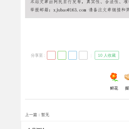
Bo
分享至 :
10 人收藏
ar
鲜花
握
上一篇：暂无