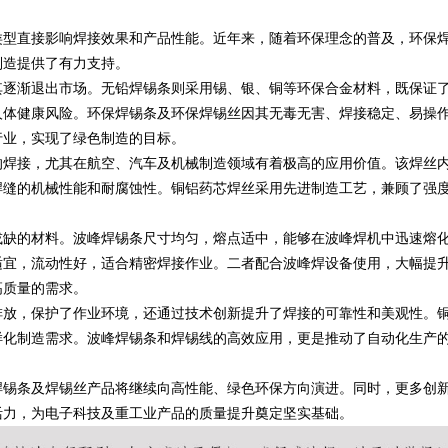
类型直接影响焊接效果和产品性能。近年来，随着环保理念的普及，环保
影院的魅力与发展前景
制造提供了有力支持。
其逐渐退出市场。无铅焊锡条则采用锡、银、铜等环保合金材料，既保证
人体健康风险。环保焊锡条及环保焊锡丝因其无毒无害、焊接稳定、易操
行业，实现了绿色制造的目标。
的焊接，尤其在航空、汽车及机械制造领域有着极高的应用价值。该焊丝
焊缝的机械性能和耐腐蚀性。铜铝药芯焊丝采用先进制造工艺，兼顾了强
或缺的材料。波峰焊锡条尺寸均匀，熔点适中，能够在波峰焊机中迅速熔
适宜，流动性好，适合精密焊接作业。二者配合波峰焊设备使用，大幅提
高质量的需求。
排放，保护了作业环境，还通过技术创新提升了焊接的可靠性和美观性。
样化制造需求。波峰焊锡条和焊锡线的高效应用，更是推动了自动化生产
焊锡条及焊锡丝产品将继续向高性能、绿色环保方向演进。同时，更多创
活力，为电子科技及重工业产品的质量提升奠定坚实基础。