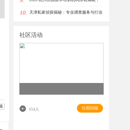
9.
10.
这三家靠谱有保障
天津私家侦探揭秘：专业调查服务与行业
现状详细解析
社区活动
藏
往期回顾
654人