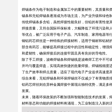
焊锡条作为电子制造和金属加工中的重要材料，其质量和
锋力量
锡条和无铅焊锡条逐渐成为市场主流，为产业升级和绿色
传统焊锡条多含铅，虽然焊接性能良好，但铅的有害性使
焊接质量，又符合国际环保标准，大幅降低了环境污染和
等优点，被广泛应用于电子产品、汽车制造、家用电器等
uz
铜铝药芯焊丝是一种特殊的焊接材料，适用于铜材和铝材
部含有药芯，能够提高焊接过程中的活性和稳定性，增强
和柔韧性，确保焊接后的连接牢固且具有良好的导电性。
除了手工焊接，波峰焊锡条和焊锡线是波峰焊工艺中不可
并均匀覆盖焊盘，实现高效快捷的批量焊接。焊锡线细度
了生产效率和焊点质量，适应了现代电子产业追求高速度
综合来看，无铅焊锡条和环保焊锡丝不仅减少了有害物质
铝药芯焊丝则在异种金属焊接中展现出独特优势，满足多
!
发展。
未来，随着环保政策的不断加强和智能制造技术的发展，
材料形态和功能的焊接材料将涌现，为工业制造注入新的