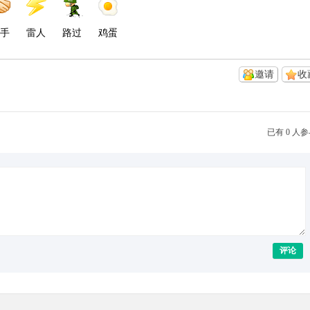
手
雷人
路过
鸡蛋
邀请
收
已有 0 人
评论