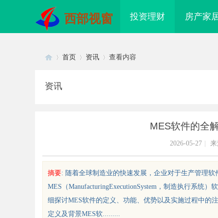
投资理财
房产家
西部视窗
首页
资讯
查看内容
资讯
Di
›
›
›
MES软件的全
2026-05-27
|
来
摘要
: 随着全球制造业的快速发展，企业对于生产管理
MES（ManufacturingExecutionSystem
sc
细探讨MES软件的定义、功能、优势以及实施过程中的
定义及背景MES软.........
影视资源
商标购买：即买即用，规避侵权风险