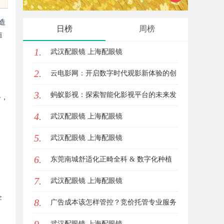
锋力量
制造
日榜
周榜
施
1.
武汉配眼镜 上海配眼镜
2.
云电影网：开启数字时代观影新体验的创
3.
新平台
蚂蚁影视：探索智能化影视平台的未来发
备，
，
4.
展路径
武汉配眼镜 上海配眼镜
5.
武汉配眼镜 上海配眼镜
6.
东莞南城舒适化正畸全科 & 数字化种植
7.
诊疗专业指南
武汉配眼镜 上海配眼镜
企
8.
广告成本该怎样管控？竞价托管专业服务
商俐麸科技
武汉配眼镜 上海配眼镜