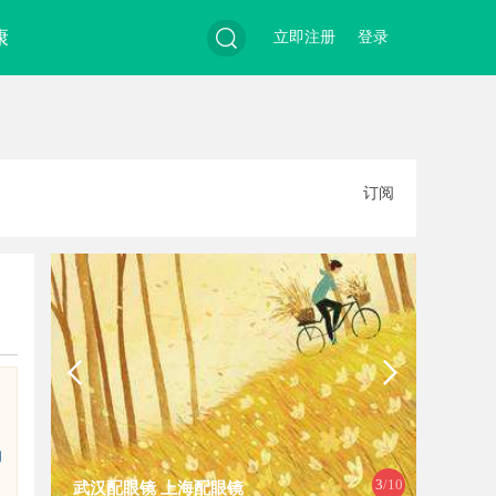
康
立即注册
登录
搜
订阅
索
的
4
/10
上海配眼镜
白云影视：引领影视娱乐新时代