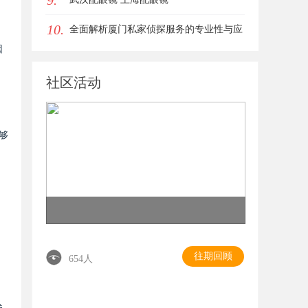
9.
10.
全面解析厦门私家侦探服务的专业性与应
因
用场景
社区活动
够
往期回顾
654人
参