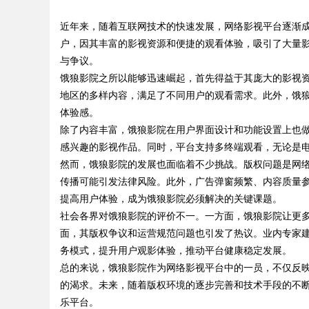
体系全解析
近年来，随着互联网技术的快速发展，网络影视平台逐渐
户，因其丰富的影视资源和便捷的观看体验，吸引了大量
与争议。
饿狼影院之所以能够迅速崛起，首先得益于其庞大的影视
地区的多样内容，满足了不同用户的观看需求。此外，饿
uz
体验感。
除了内容丰富，饿狼影院在用户界面设计和功能设置上也
感兴趣的影视作品。同时，平台支持多终端观看，无论是
然而，饿狼影院的发展也面临着不少挑战。版权问题是网
传播可能引发法律风险。此外，广告弹窗频繁、内容质量
提高用户体验，成为饿狼影院必须解决的关键课题。
社会各界对饿狼影院的评价不一。一方面，饿狼影院让更
面，其版权争议和运营规范问题也引发了热议。业内专家
!
务模式，提升用户观影体验，推动平台健康稳定发展。
总的来说，饿狼影院作为网络影视平台中的一员，不仅反
的渴求。未来，随着版权环境的逐步完善和技术手段的不
乐平台。