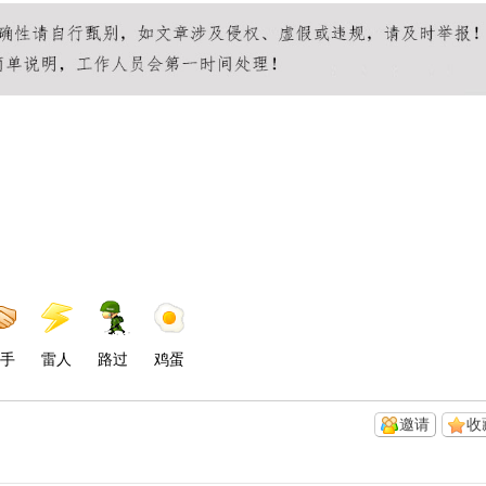
手
雷人
路过
鸡蛋
邀请
收