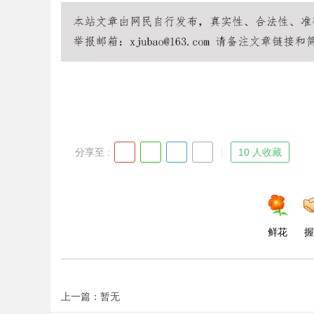
Bo
分享至 :
10 人收藏
ar
鲜花
握
上一篇：暂无