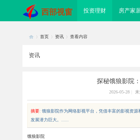
投资理财
房产家
西部视窗
首页
资讯
查看内容
资讯
Di
›
›
›
探秘饿狼影院
2026-05-28
|
来
摘要
: 饿狼影院作为网络影视平台，凭借丰富的影视资
发展潜力巨大。......
sc
饿狼影院
 AC 国际医疗实验室，标准化研
商标购买：即买即用