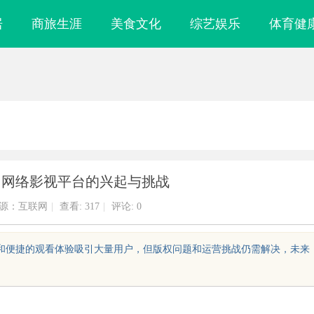
居
商旅生涯
美食文化
综艺娱乐
体育健
：网络影视平台的兴起与挑战
源：互联网
|
查看:
317
|
评论: 0
源和便捷的观看体验吸引大量用户，但版权问题和运营挑战仍需解决，未来
，规避侵权风险
武汉配眼镜 上海配眼镜