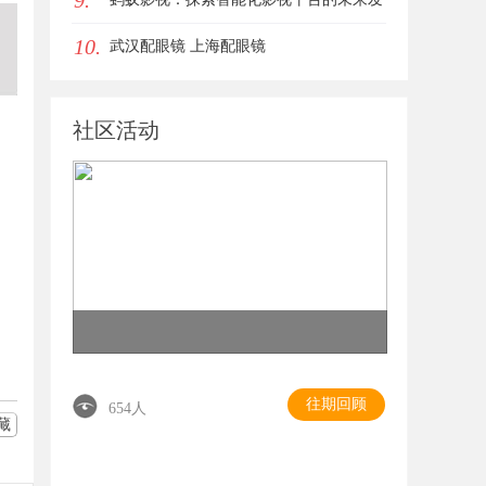
9.
10.
展路径
武汉配眼镜 上海配眼镜
社区活动
往期回顾
654人
藏