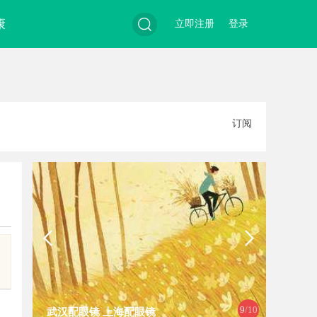
康
立即注册
登录
搜
订阅
索
9
/10
武汉配眼镜 上海配眼镜
白云影