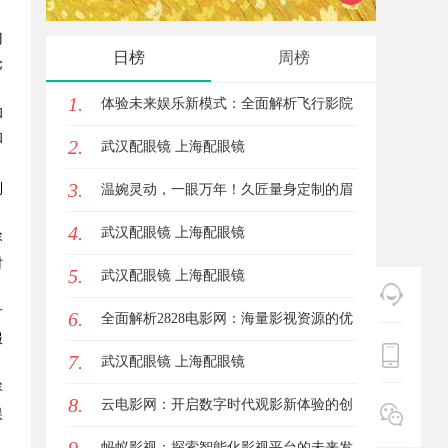
门
锋力量
日榜
周榜
论
1.
体验未来娱乐新模式：全面解析飞行影院
和
和
2.
的魅力与发展前景
武汉配眼镜 上海配眼镜
3.
到
温婉灵动，一眼万年！久匠量身定制的眉
。
4.
眼唇，才是你整张脸的点睛之笔！淡颜系
武汉配眼镜 上海配眼镜
容
时
5.
女生的气质加分项
武汉配眼镜 上海配眼镜
方
6.
全面解析2828电影网：海量影视资源的优
服
7.
质观看平台
武汉配眼镜 上海配眼镜
容
8.
云电影网：开启数字时代观影新体验的创
娱
新平台
蚂蚁影视：探索智能化影视平台的未来发