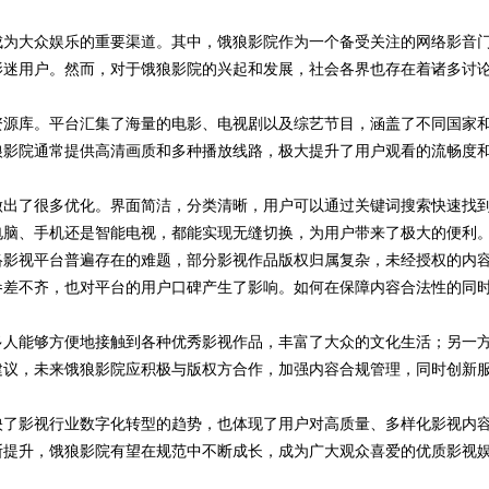
成为大众娱乐的重要渠道。其中，饿狼影院作为一个备受关注的网络影音
影迷用户。然而，对于饿狼影院的兴起和发展，社会各界也存在着诸多讨
资源库。平台汇集了海量的电影、电视剧以及综艺节目，涵盖了不同国家
狼影院通常提供高清画质和多种播放线路，极大提升了用户观看的流畅度
做出了很多优化。界面简洁，分类清晰，用户可以通过关键词搜索快速找
电脑、手机还是智能电视，都能实现无缝切换，为用户带来了极大的便利
络影视平台普遍存在的难题，部分影视作品版权归属复杂，未经授权的内
参差不齐，也对平台的用户口碑产生了影响。如何在保障内容合法性的同
多人能够方便地接触到各种优秀影视作品，丰富了大众的文化生活；另一
建议，未来饿狼影院应积极与版权方合作，加强内容合规管理，同时创新
映了影视行业数字化转型的趋势，也体现了用户对高质量、多样化影视内
断提升，饿狼影院有望在规范中不断成长，成为广大观众喜爱的优质影视