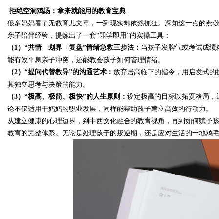
拒绝空洞鸡汤：拿来就能用的教育
宝典
很多妈妈看了无数育儿文章，一到现实却依然抓狂。深知这一点的燕
d
亲子陪伴经验，提炼出了一套
“即学即用”的实操工具：
（
1
）
“共情—划界—复盘”情绪急救三步法：
当孩子发脾气或考试成绩
能有效平息亲子冲突，还能教会孩子如何管理情绪。
（
2
）
“提问代替教导”的沟通艺术：
放弃居高临下的指令，用启发式的
其独立思考与决策的能力。
（
3
）
“极高、极简、极快”的人生原则：
设定极高的目标以拓宽格局，
论不仅适用于妈妈的职业发展，同样能帮助孩子建立高效的行动力。
从建立健康的心理边界，到中西文化融合的教育视角，再到如何赋予
教育的完整体系。无论是处理孩子的叛逆期，还是应对生活的一地鸡