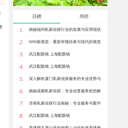
侦查服务
全解析
关
日榜
周榜
营
1.
揭秘福州私家侦探行业的发展与应用现状
2.
6090新视觉：重新审视经典与现代的视觉
3.
盛宴
武汉配眼镜 上海配眼镜
4.
武汉配眼镜 上海配眼镜
5.
深入解析厦门私家侦探服务的专业优势与
6.
实际应用
揭秘成都私家侦探：专业侦查服务助您解
7.
心中疑惑
济南私家侦探行业揭秘：专业服务与案件
8.
解析全方位指南
武汉配眼镜 上海配眼镜
美缝师不愿公开的秘密！10步标准美缝施