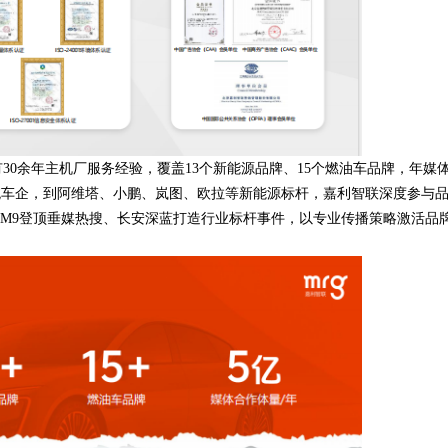
余年主机厂服务经验，覆盖13个新能源品牌、15个燃油车品牌，年媒
统车企，到阿维塔、小鹏、岚图、欧拉等新能源标杆，嘉利智联深度参与
吉利银河M9登顶垂媒热搜、长安深蓝打造行业标杆事件，以专业传播策略激活品