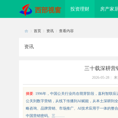
投资理财
房产家
西部视窗
首页
资讯
查看内容
资讯
Di
›
›
›
三十载深耕营
2026-05-28
|
来
摘要
: 1996年，中国公关行业尚在萌芽阶段，嘉利智
公关到数字营销，从线下传播到AI赋能，从本土深耕到
sc
略咨询、品牌营销、市场推广、AI技术应用于一体的整
中国营销密码。三.........
面解析厦门私家侦探服务的专业性
2026 杭州出国留学