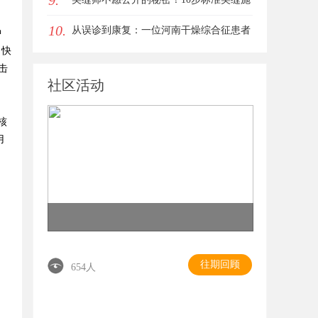
9.
10.
工流程
从误诊到康复：一位河南干燥综合征患者
中
，快
的艰辛求医路
击
社区活动
核
用
往期回顾
654人