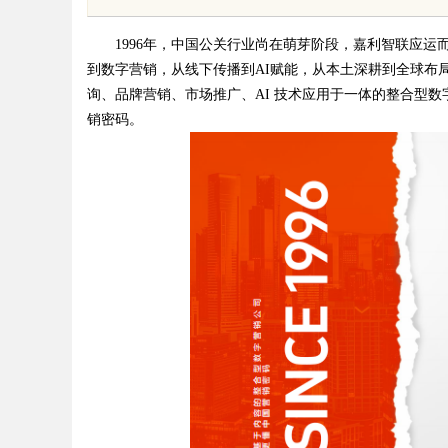
应用场景
晓，这三家靠谱有保
1996年，中国公关行业尚在萌芽阶段，嘉利智联应运
到数字营销，从线下传播到AI赋能，从本土深耕到全球布
询、品牌营销、市场推广、AI 技术应用于一体的整合型
销密码。
uz
!