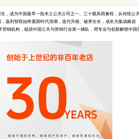
障
行业现状详细解析
而生，成为中国最早一批本土公关公司之一。三十载风雨兼程，从传统公
局，嘉利智联始终紧跟时代浪潮，迭代升级、破界生长，成长为集战略咨
数字营销机构，稳居中国公关与营销行业第一梯队，用专业与创新解锁中国