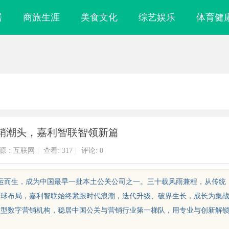
居
商旅生涯
美食文化
综艺娱乐
体育健
销潮头，嘉利智联智领新篇
源：互联网
|
查看:
317
|
评论: 0
联应运而生，成为中国最早一批本土公关公司之一。三十载风雨兼程，从传统
全球布局，嘉利智联始终紧跟时代浪潮，迭代升级、破界生长，成长为集
合型数字营销机构，稳居中国公关与营销行业第一梯队，用专业与创新解
培训机构排名揭
天津私家侦探揭秘：专业调查服务与