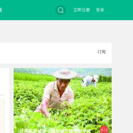
康
立即注册
登录
搜
订阅
索
战
锁
9
/10
济南私家侦探：揭开城市秘密的专业
揭秘天