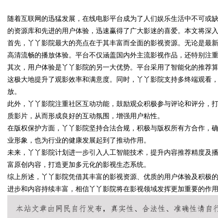
台
随着互联网的迅猛发展，在线电影平台成为了人们娱乐生活中不可或
的资源库和先进的用户体验，迅速赢得了广大影迷的喜爱。本文将深
首先，丫丫影院最大的亮点在于其丰富而全面的影视资源。无论是最
高清流畅的播放体验。平台不仅涵盖国内外主流影视作品，还特别注
其次，用户体验是丫丫影院的另一大优势。平台采用了智能化的推荐
uz
这极大地提升了观影效率和满意度。同时，丫丫影院支持多终端观看
放。
此外，丫丫影院注重社区互动功能，鼓励观众积极参与评论和评分，
质影片，从而形成良好的互动氛围，增强用户粘性。
在版权保护方面，丫丫影院坚持合法合规，积极与版权所有方合作，
业形象，也为行业的健康发展起到了推动作用。
未来，丫丫影院计划进一步引入人工智能技术，提升内容推荐精度及
富原创内容，打造更加多元化的影视生态系统。
!
综上所述，丫丫影院凭借其丰富的影视资源、优质的用户体验及积极
进步和内容持续丰富，相信丫丫影院将在影视领域发挥更加重要的作