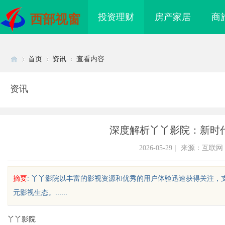
投资理财
房产家居
商
西部视窗
首页
资讯
查看内容
资讯
Di
›
›
›
深度解析丫丫影院：新时
2026-05-29
|
来源：互联网
摘要
: 丫丫影院以丰富的影视资源和优秀的用户体验迅速获得关注，
元影视生态。......
sc
丫丫影院
8电影网：海量影视资源
商标购买：即买即用，规避侵权