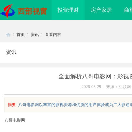
投资理财
房产家居
商
西部视窗
首页
资讯
查看内容
资讯
Di
›
›
›
全面解析八哥电影网：影视
2026-05-29
|
来源：互联网
摘要
: 八哥电影网以丰富的影视资源和优质的用户体验成为广大影迷追剧
sc
八哥电影网
靠谱？虫草品牌哪个性
临沂成人高考哪家机构函授站教