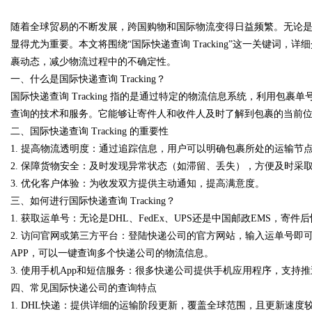
随着全球贸易的不断发展，跨国购物和国际物流变得日益频繁。无论
花钱，ai却天天给他免费派单？
显得尤为重要。本文将围绕“国际快递查询 Tracking”这一关键词
裹动态，减少物流过程中的不确定性。
一、什么是国际快递查询 Tracking？
国际快递查询 Tracking 指的是通过特定的物流信息系统，利用包
uz
查询的技术和服务。它能够让寄件人和收件人及时了解到包裹的当前
二、国际快递查询 Tracking 的重要性
1. 提高物流透明度：通过追踪信息，用户可以明确包裹所处的运输节
2. 保障货物安全：及时发现异常状态（如滞留、丢失），方便及时采
3. 优化客户体验：为收发双方提供主动通知，提高满意度。
三、如何进行国际快递查询 Tracking？
1. 获取运单号：无论是DHL、FedEx、UPS还是中国邮政EMS，
2. 访问官网或第三方平台：登陆快递公司的官方网站，输入运单号
!
APP，可以一键查询多个快递公司的物流信息。
3. 使用手机App和短信服务：很多快递公司提供手机应用程序，支持
四、常见国际快递公司的查询特点
1. DHL快递：提供详细的运输阶段更新，覆盖全球范围，且更新速度