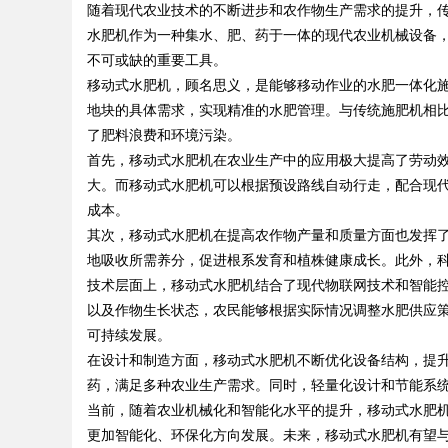
随着现代农业技术的不断进步和农作物生产需求的提升，
水肥机作为一种集水、肥、药于一体的现代农业机械设备
优质观看平台
不可或缺的重要工具。
移动式水肥机，顾名思义，是能够移动作业的水肥一体化
地块的具体需求，实现精准的水肥管理。与传统施肥机相
了肥料浪费和环境污染。
uz
首先，移动式水肥机在农业生产中的应用极大提高了劳动
大。而移动式水肥机可以根据预设路线自动行走，配合现代
成本。
其次，移动式水肥机在提高农作物产量和质量方面也发挥
地吸收所需养分，促进根系发育和植株健康成长。此外，
技术层面上，移动式水肥机结合了现代物联网技术和智能
以及作物生长状态，农民能够根据实际情况调整水肥供应
可持续发展。
!
在设计和制造方面，移动式水肥机不断优化设备结构，提
药，满足多种农业生产需求。同时，轻量化设计和节能系
当前，随着农业机械化和智能化水平的提升，移动式水肥
更加智能化、环保化方向发展。未来，移动式水肥机有望