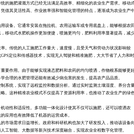
传统的施肥灌溉方式已经无法满足高效率、精细化的农业生产需求。移动
，凭借其灵活性高、作业效率强和智能化管理的特点，逐渐成为农业生产
施用设备。它通常安装在拖拉机、农用运输车或专用底盘上，能够根据农
比，移动式水肥机操作更加便捷，喷施更均匀，肥料利用率显著提高，减
效率。传统的人工施肥工作量大，速度慢，且受天气和劳动力状况影响较
GPS定位和传感器技术，实现无人驾驶和精准施肥，大大节省了人力和
了重要作用。由于能够实现液态肥料和农药的均匀喷洒，作物根系能够更
科学合理的水肥管理还能有效减少病虫害的发生，提高农产品品质。
控制系统，实现了远程监控和数据分析。通过实时监测土壤湿度、养分含
策略。这种精准农业模式不仅提高了资源利用率，也推动了农业生产的绿
升机动性和适应性。多功能一体化设计使其不仅可以施肥，还可以喷洒农
统的应用也有效降低了机器的运营成本。
机的市场需求日益增长。政府和科研机构也加大了研发投入，推动该设备
与人工智能、大数据等新兴技术深度融合，实现农业全程数字化管理。