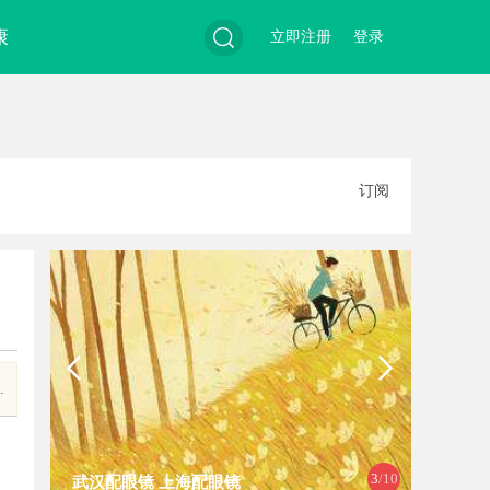
康
立即注册
登录
搜
订阅
索
.
3
/10
武汉配眼镜 上海配眼镜
白云影