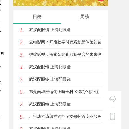
式
中
锋力量
日榜
周榜
田
1.
武汉配眼镜 上海配眼镜
少
2.
云电影网：开启数字时代观影新体验的创
时间
3.
新平台
蚂蚁影视：探索智能化影视平台的未来发
4.
展路径
武汉配眼镜 上海配眼镜
好
5.
武汉配眼镜 上海配眼镜
量
色
6.
东莞南城舒适化正畸全科 & 数字化种植
7.
诊疗专业指南
武汉配眼镜 上海配眼镜
8.
广告成本该怎样管控？竞价托管专业服务
向
商俐麸科技
武汉配眼镜 上海配眼镜