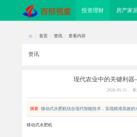
投资理财
房产家
西部视窗
首页
资讯
查看内容
资讯
Di
›
›
›
现代农业中的关键利器
2026-05-31
|
来
摘要
: 移动式水肥机结合现代智能技术，实现精准高效的水
sc
移动式水肥机
解析2828电影网：海量影视资源
商标购买：即买即用