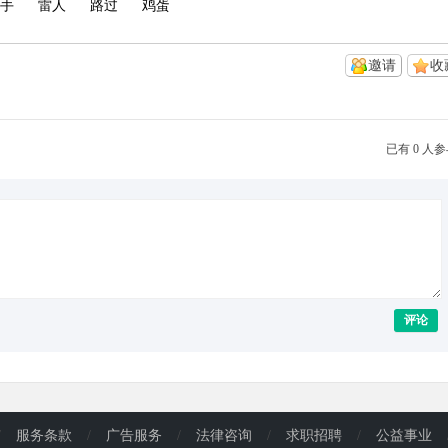
手
雷人
路过
鸡蛋
邀请
收
已有 0 人
评论
/
服务条款
/
广告服务
/
法律咨询
/
求职招聘
/
公益事业