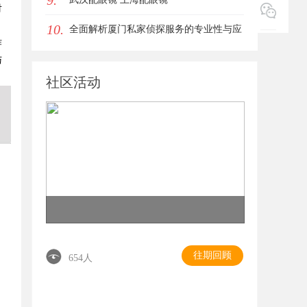
9.
对
10.
全面解析厦门私家侦探服务的专业性与应
作
用场景
与
社区活动
往期回顾
654人