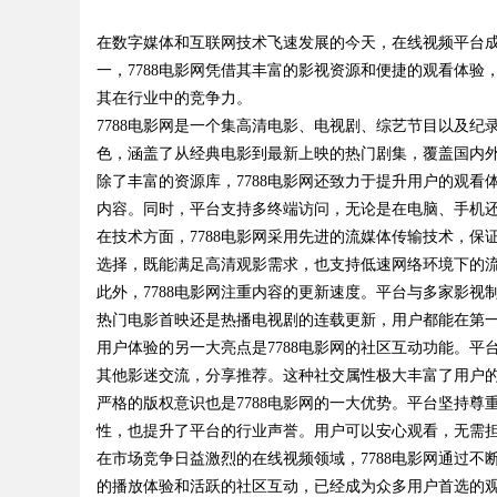
锋力量
在数字媒体和互联网技术飞速发展的今天，在线视频平台
影院
一，7788电影网凭借其丰富的影视资源和便捷的观看体验
其在行业中的竞争力。
7788电影网是一个集高清电影、电视剧、综艺节目以及
色，涵盖了从经典电影到最新上映的热门剧集，覆盖国内
uz
除了丰富的资源库，7788电影网还致力于提升用户的观
内容。同时，平台支持多终端访问，无论是在电脑、手机
在技术方面，7788电影网采用先进的流媒体传输技术，
选择，既能满足高清观影需求，也支持低速网络环境下的
此外，7788电影网注重内容的更新速度。平台与多家影
热门电影首映还是热播电视剧的连载更新，用户都能在第
用户体验的另一大亮点是7788电影网的社区互动功能。
其他影迷交流，分享推荐。这种社交属性极大丰富了用户
!
严格的版权意识也是7788电影网的一大优势。平台坚持
性，也提升了平台的行业声誉。用户可以安心观看，无需
在市场竞争日益激烈的在线视频领域，7788电影网通过
的播放体验和活跃的社区互动，已经成为众多用户首选的