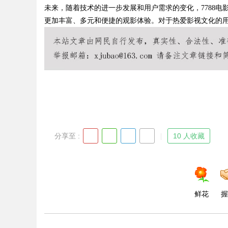
未来，随着技术的进一步发展和用户需求的变化，7788
更加丰富、多元和便捷的观影体验。对于热爱影视文化的用
Bo
分享至 :
10 人收藏
ar
鲜花
握