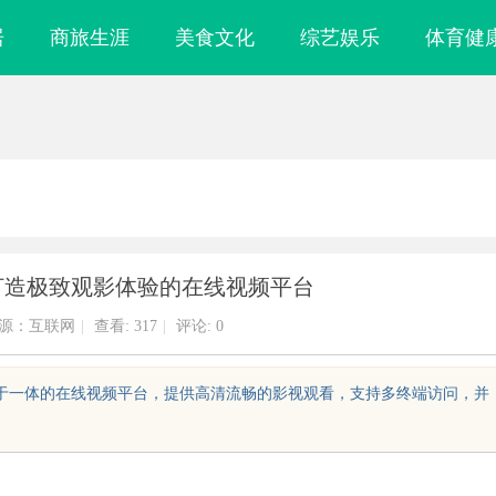
居
商旅生涯
美食文化
综艺娱乐
体育健
：打造极致观影体验的在线视频平台
源：互联网
|
查看:
317
|
评论: 0
体验于一体的在线视频平台，提供高清流畅的影视观看，支持多终端访问，并
未来娱乐新模式：全面解析飞行
武汉配眼镜 上海配眼镜