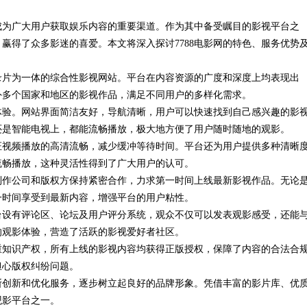
成为广大用户获取娱乐内容的重要渠道。作为其中备受瞩目的影视平台之
的魅力与发展前景
，赢得了众多影迷的喜爱。本文将深入探讨7788电影网的特色、服务优势
纪录片为一体的综合性影视网站。平台在内容资源的广度和深度上均表现出
外多个国家和地区的影视作品，满足不同用户的多样化需求。
看体验。网站界面简洁友好，导航清晰，用户可以快速找到自己感兴趣的影
还是智能电视上，都能流畅播放，极大地方便了用户随时随地的观影。
保证视频播放的高清流畅，减少缓冲等待时间。平台还为用户提供多种清晰
流畅播放，这种灵活性得到了广大用户的认可。
视制作公司和版权方保持紧密合作，力求第一时间上线最新影视作品。无论
一时间享受到最新内容，增强平台的用户粘性。
平台设有评论区、论坛及用户评分系统，观众不仅可以发表观影感受，还能
的观影体验，营造了活跃的影视爱好者社区。
尊重知识产权，所有上线的影视内容均获得正版授权，保障了内容的合法合
担心版权纠纷问题。
不断创新和优化服务，逐步树立起良好的品牌形象。凭借丰富的影片库、优
观影平台之一。