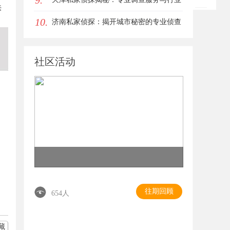
9.
来
10.
现状详细解析
济南私家侦探：揭开城市秘密的专业侦查
服务
社区活动
往期回顾
654人
藏