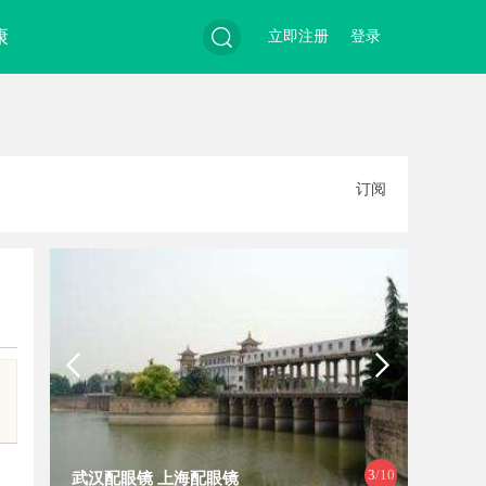
康
立即注册
登录
搜
订阅
索
4
/10
温婉灵动，一眼万年！久匠量身定制