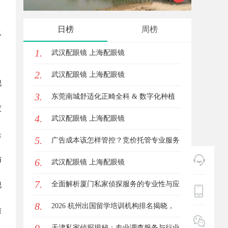
的眉眼唇，才是你整张脸的点睛之
日榜
周榜
及
笔！淡颜系女生的气质加分项
1.
武汉配眼镜 上海配眼镜
2.
武汉配眼镜 上海配眼镜
视
3.
东莞南城舒适化正畸全科 & 数字化种植
度
4.
诊疗专业指南
武汉配眼镜 上海配眼镜
是
5.
广告成本该怎样管控？竞价托管专业服务
与
6.
商俐麸科技
武汉配眼镜 上海配眼镜
7.
全面解析厦门私家侦探服务的专业性与应
规
8.
用场景
2026 杭州出国留学培训机构排名揭晓，
质
这三家靠谱有保障
天津私家侦探揭秘：专业调查服务与行业