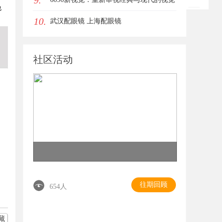
9.
免
10.
盛宴
武汉配眼镜 上海配眼镜
社区活动
往期回顾
654人
藏