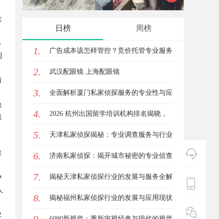
凭
日榜
周榜
多
1.
广告成本该怎样管控？竞价托管专业服务
制
2.
商俐麸科技
武汉配眼镜 上海配眼镜
脑
3.
。
全面解析厦门私家侦探服务的专业性与应
免
4.
用场景
2026 杭州出国留学培训机构排名揭晓，
挑
5.
这三家靠谱有保障
天津私家侦探揭秘：专业调查服务与行业
，
保
6.
现状详细解析
济南私家侦探：揭开城市秘密的专业侦查
7.
服务
揭秘天津私家侦探行业的发展与服务全解
户
人
8.
析
揭秘福州私家侦探行业的发展与应用现状
业
6090新视觉：重新审视经典与现代的视觉