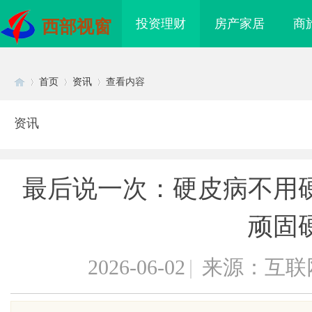
投资理财
房产家居
商
西部视窗
首页
资讯
查看内容
资讯
Di
›
›
›
最后说一次：硬皮病不用
顽固
2026-06-02
|
来源：互联
sc
海配眼镜
武汉配眼镜 上海配眼镜