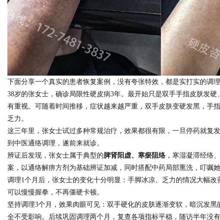
d
下面分享一个真实的患者恢复案例，没有夸张特效，都是实打实的调
38岁的张女士，确诊局限性硬皮病3年。最开始只是双手手指皮肤发
有重视。可随着时间推移，症状越来越严重，双手皮肤变硬发黑，手
乏力。
这三年里，张女士试过多种常规治疗，效果都很有限，一旦停药就复
到中医通络调理，遂前来就诊。
辨证后发现，张女士属于典型的
脾肾阳虚、寒瘀阻络
，寒湿凝滞经络
案，以通络解痹方剂为基础辨证加减，同时搭配中药局部熏洗，叮嘱
调理1个月后，张女士的变化十分明显：手脚冰凉、乏力的情况大幅改
可以慢慢握拳，不再僵硬卡顿。
坚持调理3个月，效果肉眼可见：双手硬化的皮肤逐渐变软，暗沉发黑
全不受影响。后续巩固调理两个月，复查各项指标平稳，随访半年没