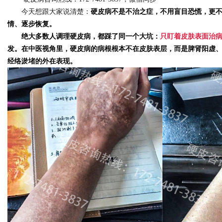
今天想跟大家说清楚：
硬皮病不是不治之症，不用盲目恐慌，更
情、逐步恢复。
绝大多数人调理硬皮病，都踩了同一个大坑：
只盯着皮肤表面治
发。在中医视角里，硬皮病的病根根本不在皮肤表层，而是
脾肾阳虚
Bo
经络淤堵的外在表现。
ar