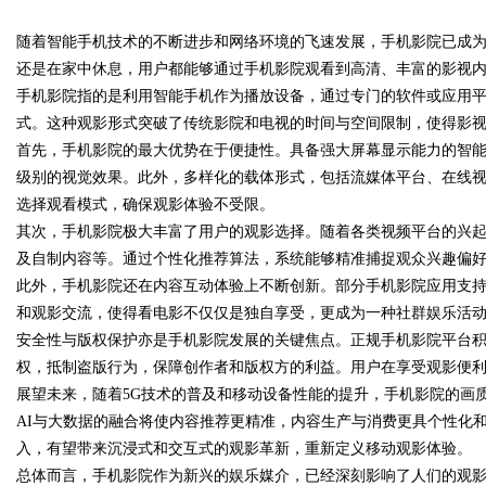
随着智能手机技术的不断进步和网络环境的飞速发展，手机影院已成
发体系全解析
还是在家中休息，用户都能够通过手机影院观看到高清、丰富的影视
手机影院指的是利用智能手机作为播放设备，通过专门的软件或应用
式。这种观影形式突破了传统影院和电视的时间与空间限制，使得影
首先，手机影院的最大优势在于便捷性。具备强大屏幕显示能力的智
uz
级别的视觉效果。此外，多样化的载体形式，包括流媒体平台、在线
选择观看模式，确保观影体验不受限。
其次，手机影院极大丰富了用户的观影选择。随着各类视频平台的兴
及自制内容等。通过个性化推荐算法，系统能够精准捕捉观众兴趣偏
此外，手机影院还在内容互动体验上不断创新。部分手机影院应用支
和观影交流，使得看电影不仅仅是独自享受，更成为一种社群娱乐活
安全性与版权保护亦是手机影院发展的关键焦点。正规手机影院平台
权，抵制盗版行为，保障创作者和版权方的利益。用户在享受观影便
!
展望未来，随着5G技术的普及和移动设备性能的提升，手机影院的画
AI与大数据的融合将使内容推荐更精准，内容生产与消费更具个性化和
入，有望带来沉浸式和交互式的观影革新，重新定义移动观影体验。
总体而言，手机影院作为新兴的娱乐媒介，已经深刻影响了人们的观