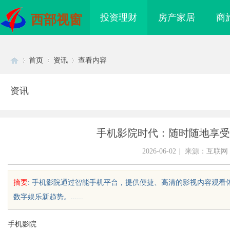
投资理财
房产家居
商
西部视窗
首页
资讯
查看内容
资讯
Di
›
›
›
手机影院时代：随时随地享受
2026-06-02
|
来源：互联网
摘要
: 手机影院通过智能手机平台，提供便捷、高清的影视内容观
数字娱乐新趋势。......
sc
手机影院
海配眼镜
贝净 AC 国际医疗实验室，标准