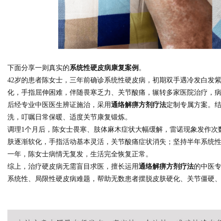
下面分享一则真实的
系统性硬皮病康复案例
。
42岁的患者陈女士，三年前确诊系统性硬皮病，初期双手遇冷发白发
化，手指屈伸困难，伴随畏寒乏力、关节酸痛，辗转多家医院治疗，
后经专业中医医生辨证施治，采用
通络解痹方剂疗法
定制专属方案。
洗，叮嘱日常保暖、适度关节康复锻炼。
调理1个月后，陈女士畏寒、肢体麻木症状大幅缓解，雷诺现象发作次
肤逐渐软化，手指活动基本灵活，关节酸痛症状消失；坚持半年系统
一年，陈女士病情无复发，生活完全恢复正常。
综上，治疗硬皮病无需盲目求医，擅长运用
通络解痹方剂疗法
的中医
系统性、局限性硬皮病难题，帮助无数患者摆脱皮肤硬化、关节僵硬