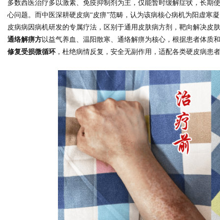
多数西医治疗多以激素、免疫抑制剂为主，仅能暂时缓解症状，长期
心问题。而中医深耕硬皮病“皮痹”范畴，认为该病核心病机为阳虚寒
皮病病因病机研发的专属疗法，区别于通用皮肤病方剂，靶向解决皮
d
通络解痹方
以益气养血、温阳散寒、通络解痹为核心，根据患者体质
修复受损微循环
，杜绝病情反复，安全无副作用，适配各类硬皮病患