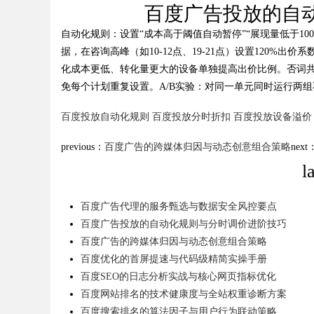
百度广告投放的自
自动化规则：设置“成本高于阈值自动暂停”“展现量低于1
time：
202
据，在咨询高峰（如10-12点、19-21点）设置120%
化成本更低、转化量更大的设备单独提高出价比例。否词共
免每个计划重复设置。A/B实验：对同一单元同时运行两
uz
百度投放自动化规则
百度投放分时折扣
百度投放设备溢价
previous：
百度广告的跨媒体归因与动态创意组合策略
next
l
百度广告代理的服务甄选与数据安全风控要点
百度广告投放的自动化规则与分时调价进阶技巧
百度广告的跨媒体归因与动态创意组合策略
!
百度优化的首屏提速与代码级精简实操手册
百度SEO的日志分析实战与核心网页指标优化
百度网站排名的技术健康度与全站权重诊断方案
百度搜索排名的算法因子与用户行为联动策略