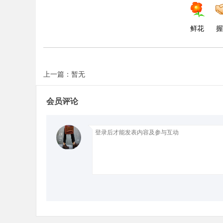
鲜花
握
d
上一篇：暂无
会员评论