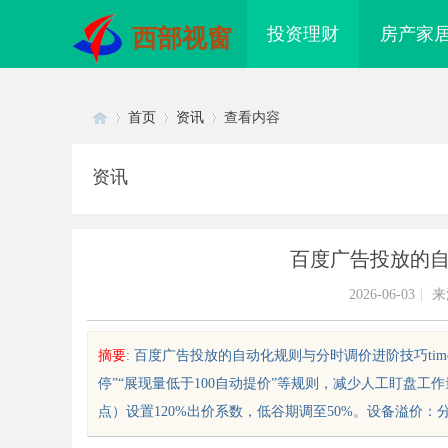
投资理财
房产家
西部视窗
首页
资讯
查看内容
资讯
Di
›
›
›
百度广告投放的
2026-06-03
|
来
摘要
: 百度广告投放的自动化规则与分时调价进阶技巧time：20
停”“展现量低于100自动提价”等规则，减少人工盯盘工作
sc
点）设置120%出价系数，低谷期调至50%。设备溢价：分析P
配眼镜 上海配眼镜
武汉配眼镜 上海配眼