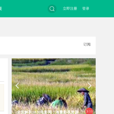
康
立即注册
登录
搜
订阅
索
3
/10
全面解析2828电影网：海量影视资源
武汉配