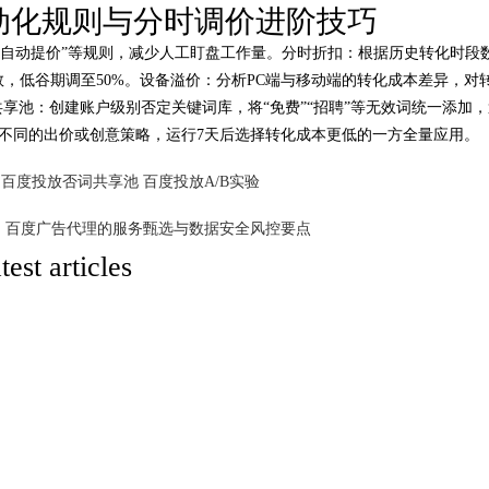
动化规则与分时调价进阶技巧
00自动提价”等规则，减少人工盯盘工作量。分时折扣：根据历史转化时段
6-06-02 00:18:46
onclick：
4
出价系数，低谷期调至50%。设备溢价：分析PC端与移动端的转化成本差异，对
享池：创建账户级别否定关键词库，将“免费”“招聘”等无效词统一添加，
组不同的出价或创意策略，运行7天后选择转化成本更低的一方全量应用。
百度投放否词共享池
百度投放A/B实验
：
百度广告代理的服务甄选与数据安全风控要点
atest articles