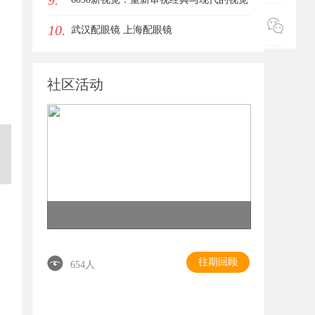
9.
10.
盛宴
武汉配眼镜 上海配眼镜
社区活动
往期回顾
654人