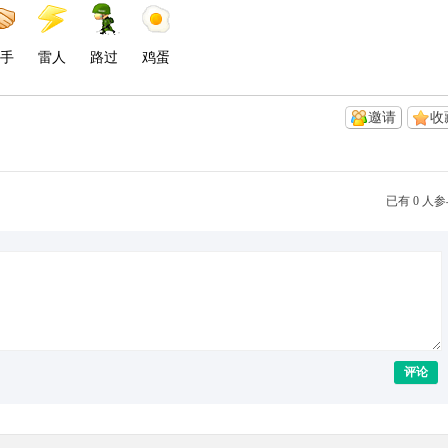
手
雷人
路过
鸡蛋
邀请
收
已有 0 人
评论