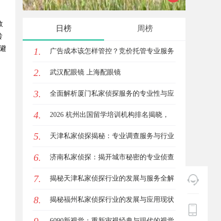
的优质观看平台
数
日榜
周榜
转
避
1.
广告成本该怎样管控？竞价托管专业服务
2.
商俐麸科技
武汉配眼镜 上海配眼镜
3.
全面解析厦门私家侦探服务的专业性与应
4.
用场景
2026 杭州出国留学培训机构排名揭晓，
5.
这三家靠谱有保障
天津私家侦探揭秘：专业调查服务与行业
6.
现状详细解析
济南私家侦探：揭开城市秘密的专业侦查
7.
服务
揭秘天津私家侦探行业的发展与服务全解
8.
析
揭秘福州私家侦探行业的发展与应用现状
6090新视觉：重新审视经典与现代的视觉