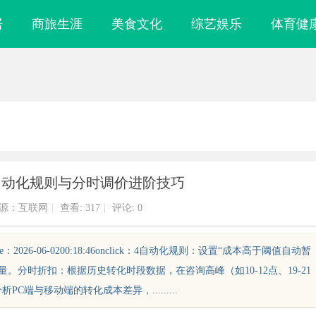
居
商旅生涯
美食文化
综艺娱乐
体育健
自动化规则与分时调价进阶技巧
源：互联网
|
查看:
317
|
评论: 0
26-06-0200:18:46onclick：4自动化规则：设置“成本高于阈值自动暂
量。分时折扣：根据历史转化时段数据，在咨询高峰（如10-12点、19-21
C端与移动端的转化成本差异，.........
镜
武汉配眼镜 上海配眼镜