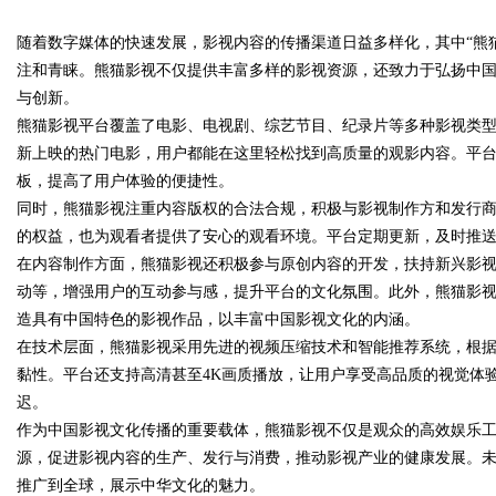
台
随着数字媒体的快速发展，影视内容的传播渠道日益多样化，其中“熊
注和青睐。熊猫影视不仅提供丰富多样的影视资源，还致力于弘扬中
与创新。
熊猫影视平台覆盖了电影、电视剧、综艺节目、纪录片等多种影视类
新上映的热门电影，用户都能在这里轻松找到高质量的观影内容。平
uz
板，提高了用户体验的便捷性。
同时，熊猫影视注重内容版权的合法合规，积极与影视制作方和发行
的权益，也为观看者提供了安心的观看环境。平台定期更新，及时推
在内容制作方面，熊猫影视还积极参与原创内容的开发，扶持新兴影
动等，增强用户的互动参与感，提升平台的文化氛围。此外，熊猫影
造具有中国特色的影视作品，以丰富中国影视文化的内涵。
在技术层面，熊猫影视采用先进的视频压缩技术和智能推荐系统，根
黏性。平台还支持高清甚至4K画质播放，让用户享受高品质的视觉体
!
迟。
作为中国影视文化传播的重要载体，熊猫影视不仅是观众的高效娱乐
源，促进影视内容的生产、发行与消费，推动影视产业的健康发展。
推广到全球，展示中华文化的魅力。