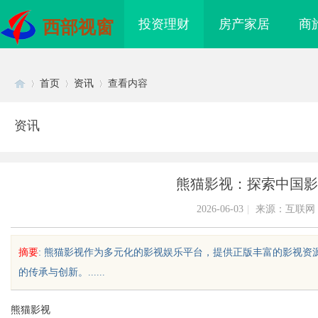
投资理财
房产家居
商
西部视窗
首页
资讯
查看内容
资讯
Di
›
›
›
熊猫影视：探索中国影
2026-06-03
|
来源：互联网
摘要
: 熊猫影视作为多元化的影视娱乐平台，提供正版丰富的影视
的传承与创新。......
sc
熊猫影视
8电影网：海量影视资源
武汉配眼镜 上海配眼镜