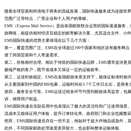
随着全球贸易和跨境电子商务的迅猛发展，国际快递服务成为连接世界
发体系全解析
范围广泛等特点，广受企业和个人用户的青睐。
EMS（Express Mail Service）是由各国邮政联合运营的国
政网络，能提供相对经济且稳定的邮寄解决方案，尤其适合文件、小
EMS国际快递的优势主要体现在以下几个方面：
uz
第一，覆盖范围广泛。EMS在全球超过190个国家和地区设有服务网
便了跨国贸易和个人寄递需求。
第二，价格相对合理。相比于传统的国际快递品牌，EMS通常提供更
极端严格的客户，既节省成本又保证一定的运输效率。
第三，运送时效稳定。EMS在各国邮政体系支持下，能保证标准时效
从主要国家到中国的EMS包裹，运输时间在3-7个工作日左右，是商
第四，服务安全可靠。EMS运送过程各环节均受到邮政体系监管，包
诉，保障用户权益。
!
EMS国际快递在实际应用中也表现出了极大的灵活性和广泛使用场景
流成本又能保证用户体验，提升订单转化率。政府部门和企业也频繁采
然而，EMS国际快递也存在一些不足，例如对于超大件物品或急件，其时
此外，不同国家邮政处理速度差异较大，也会影响整体运输体验。