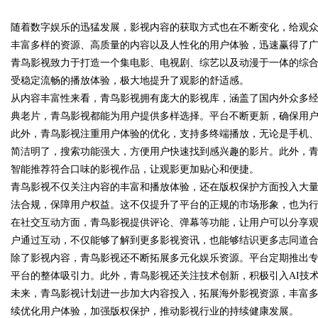
随着数字娱乐的迅猛发展，影视内容的获取方式也在不断变化，给观
花钱，ai却天天给他免费派单？
丰富多样的资源、高质量的内容以及人性化的用户体验，迅速赢得了
青鸟影视致力于打造一个集电影、电视剧、综艺以及动漫于一体的综
受稳定流畅的播放体验，极大地提升了观影的舒适感。
从内容丰富性来看，青鸟影视拥有庞大的影视库，涵盖了国内外众多
uz
典老片，青鸟影视都能为用户提供多样选择。平台不断更新，确保用
此外，青鸟影视注重用户体验的优化，支持多终端播放，无论是手机
简洁明了，搜索功能强大，方便用户快速找到感兴趣的影片。此外，
智能推荐符合口味的影视作品，让观影更加贴心和便捷。
青鸟影视不仅关注内容的丰富和播放体验，还在版权保护方面投入大
法合规，保障用户权益。这不仅提升了平台的正规的市场形象，也为
在社交互动方面，青鸟影视提供评论、弹幕等功能，让用户可以分享
户通过互动，不仅能够了解到更多影视资讯，也能够结识更多志同道
!
除了影视内容，青鸟影视还不断拓展多元化娱乐资源。平台定期推出
平台的整体吸引力。此外，青鸟影视还关注技术创新，积极引入AI技
未来，青鸟影视计划进一步加大内容投入，拓展海外影视资源，丰富
续优化用户体验，加强版权保护，推动影视行业的持续健康发展。