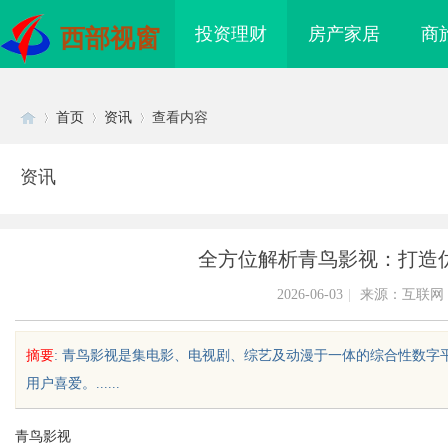
投资理财
房产家居
商
西部视窗
首页
资讯
查看内容
资讯
Di
›
›
›
全方位解析青鸟影视：打造
2026-06-03
|
来源：互联网
摘要
: 青鸟影视是集电影、电视剧、综艺及动漫于一体的综合性数
用户喜爱。......
sc
青鸟影视
领影视娱乐新时代的先
开店最怕“搜不到”为什么隔壁店