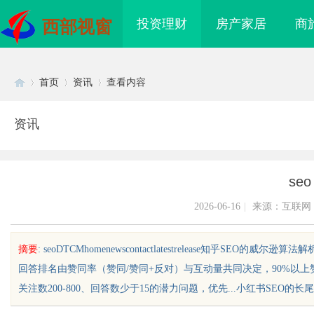
投资理财
房产家居
商
西部视窗
首页
资讯
查看内容
资讯
Di
›
›
›
seo
2026-06-16
|
来源：互联网
摘要
: seoDTCMhomenewscontactlatestrelease知乎SEO
回答排名由赞同率（赞同/赞同+反对）与互动量共同决定，90%以
sc
关注数200-800、回答数少于15的潜力问题，优先...小红书SEO的长尾词...
海配眼镜
武汉配眼镜 上海配眼镜