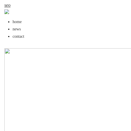
seo
home
news
contact
uz
!