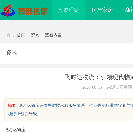
投资理财
房产家居
商
西部视窗
首页
资讯
查看内容
资讯
Di
›
›
›
飞时达物流：引领现代物
2026-06-16
|
来源：互联网
摘要
: 飞时达物流凭借先进技术和服务体系，推动物流行业数字化
领行业创新升级。......
sc
飞时达物流
新模式：全面解析飞行
安徽刑事辩护律师：为您的权利