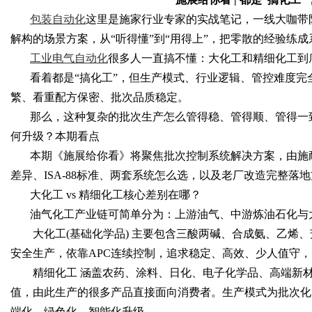
包装自动化
这里是施家行业专家的实战笔记，一线大咖带
解构的场景方案
，
从
“听得懂”到“用得上”
，把零散的经验练成
工业电气自动化
很多人一直搞不懂：大化工和精细化工到
Bo
看着都是
“搞化工”，但生产模式、行业逻辑、管控难度
繁、看重配方保密、批次品质稳定。
那么，这种复杂的批次生产怎么管得稳、管得顺、管得一
何升级？本期看点
本期《施展给你看》将聚焦批次控制系统解决方案，由施
差异、
ISA-88标准、两套系统怎么选，以及老厂改造完整落
大化工
vs 精细化工核心差别在哪？
ar
油气化工产业链可简单分为：上游油气、中游炼油石化与
大化工(基础化学品) 主要包含三酸两碱、合成氨、乙烯、
安全生产，依靠APC连续控制，追求稳定、高效、少人值守
精细化工 涵盖农药、涂料、日化、电子化学品、高端新
值，由此生产的很多产品直接面向消费者。生产模式为批次化
端化、绿色化、智能化升级。