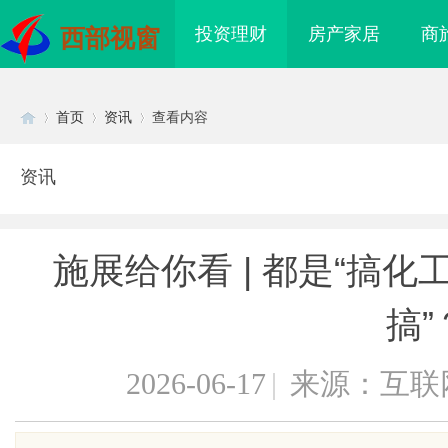
投资理财
房产家居
商
西部视窗
首页
资讯
查看内容
资讯
Di
›
›
›
施展给你看 | 都是“搞化
搞”
2026-06-17
|
来源：互联
sc
海配眼镜
购买商标：企业品牌布局的关键