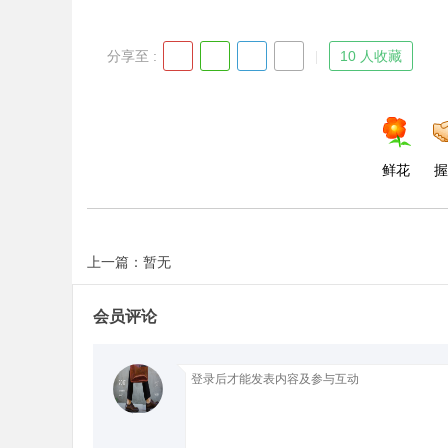
分享至 :
10 人收藏
鲜花
握
上一篇：暂无
会员评论