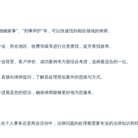
“婚姻家事”、“刑事辩护”等，可以快速找到相应领域的律师。
的专业、所在地区、收费等级等进行分类查找，提升查找效率。
从专业背景、客户评价、成功案例等方面综合考虑，选择最适合的一位。
询，直接向律师提问，了解其处理类似案件的思路与方式。
案件进展及您的想法，确保律师能够更好地为您服务。
是在个人事务还是商业活动中，法律问题的处理都需要专业的法律知识和