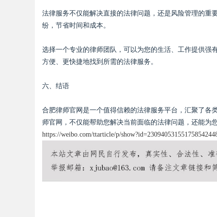
法律服务不仅能解决直接的法律问题，还是风险管理的重
纷，节省时间和成本。
选择一个专业的律师团队，可以为您的生活、工作提供强
方便、更快捷地找到所需的法律服务。
六、结语
合肥律师官网是一个值得信赖的法律服务平台，汇聚了各
师官网，不仅能帮助您解决当前面临的法律问题，还能为
https://weibo.com/ttarticle/p/show?id=23094053155175854244