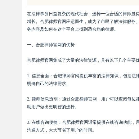
的优质观看平台
在法律事务日益复杂的现代社会，选择一位合适的律师显
增长。合肥律师官网应运而生，成为了市民了解法律服务
务内容及如何在这个平台上找到适合您的律师。
一、合肥律师官网的优势
uz
合肥律师官网集成了大量的法律资源，具有以下几个主要
1. 信息全面：合肥律师官网提供丰富的法律知识，包括
明确自己的法律需求。
2. 律师信息透明：通过合肥律师官网，用户可以查阅每
助用户做出更明智的选择。
!
3. 在线咨询便捷：合肥律师官网通常提供在线咨询功能
沟通方式，大大节省了用户的时间。