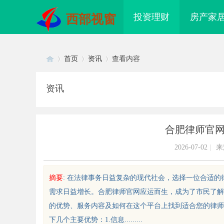
投资理财
房产家
西部视窗
首页
资讯
查看内容
资讯
Di
›
›
›
合肥律师官
2026-07-02
|
来
摘要
: 在法律事务日益复杂的现代社会，选择一位合适
需求日益增长。合肥律师官网应运而生，成为了市民了解
sc
的优势、服务内容及如何在这个平台上找到适合您的律师
下几个主要优势：1.信息.........
全面解析2828电影网：海量影视资源