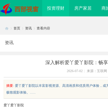
投资理财
房产家居
商
西部视窗
首页
资讯
查看内容
资讯
Di
›
›
›
深入解析爱丫爱丫影院：畅享
2026-07-02
|
来源：互联网
摘要
: 爱丫爱丫影院以丰富影视资源、高清画质和优质用户体验，
极致观影体验。......
sc
爱丫爱丫影院
信息发布网的作用与优
贝净 AC 国际医疗实验室，标准