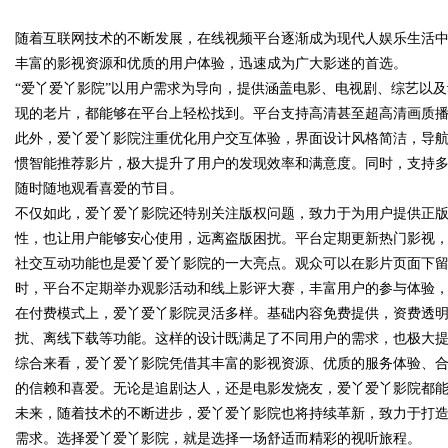
效信息交流平台
随着互联网技术的不断发展，在线视频平台逐渐成为现代人娱乐生活中
发体系全解析
丰富的影视资源和优质的用户体验，迅速成为广大影迷的首选。
“爱丫爱丫影院”以用户需求为导向，提供涵盖电影、电视剧、综艺以
现的老片，都能够在平台上轻松找到。平台支持高清甚至超高清画质
此外，爱丫爱丫影院注重优化用户交互体验，界面设计风格简洁，导
uz
惯智能推荐影片，极大提升了用户的发现效率和满意度。同时，支持
随时随地观看喜爱的节目。
不仅如此，爱丫爱丫影院还特别关注版权问题，致力于为用户提供正
性，也让用户能够安心使用，远离盗版困扰。平台定期更新热门影视
社交互动功能也是爱丫爱丫影院的一大亮点。观众可以在影片页面下
时，平台不定期举办观影活动和线上影评大赛，丰富用户的参与体验
在付费模式上，爱丫爱丫影院灵活多样。基础内容免费提供，资费透
扰、离线下载等功能。这样的设计既满足了不同用户的需求，也极大
!
综合来看，爱丫爱丫影院凭借其丰富的影视资源、优质的服务体验、
的信赖和喜爱。无论是追剧达人，还是电影发烧友，爱丫爱丫影院都
未来，随着技术的不断进步，爱丫爱丫影院也将持续革新，致力于打
需求。选择爱丫爱丫影院，就是选择一场舒适而精彩的视听旅程。