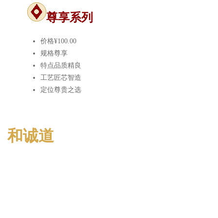
尊享系列
价格
¥100.00
规格
尊享
特点
品质精良
工艺
匠芯智造
定位
尊贵之选
和诚道