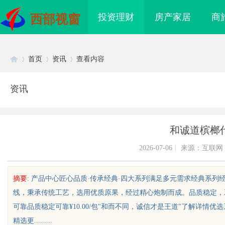
投资理财
房产家居
商
西部视窗
首页
资讯
查看内容
资讯
Di
›
›
›
和诚道槟榔
2026-07-06
|
来源：互联网
摘要
: 产品中心匠心品质·传承经典·四大系列满足多元需求经典系列
线，秉承传统工艺，选用优质原果，经过精心炮制而成。品质稳定，
sc
可靠品质稳定可靠¥10.00/包"和而不同，诚信才是王道"了解详情
精选更.........
权风险
武汉配眼镜 上海配眼镜