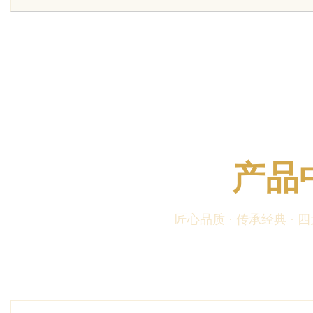
uz
产品
匠心品质 · 传承经典 ·
!