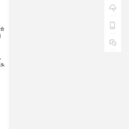
适合
网
以
源头