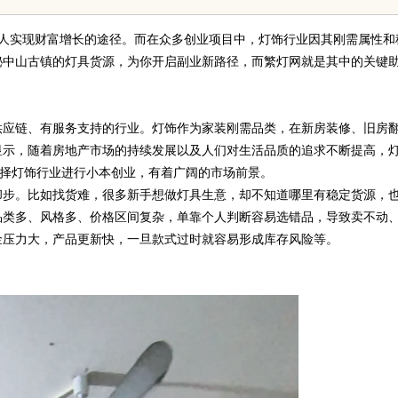
来发展路径
多人实现财富增长的途径。而在众多创业项目中，灯饰行业因其刚需属性和
秘中山古镇的灯具货源，为你开启副业新路径，而繁灯网就是其中的关键
应链、有服务支持的行业。灯饰作为家装刚需品类，在新房装修、旧房
显示，随着房地产市场的持续发展以及人们对生活品质的追求不断提高，
着，选择灯饰行业进行小本创业，有着广阔的市场前景。
步。比如找货难，很多新手想做灯具生意，却不知道哪里有稳定货源，
品类多、风格多、价格区间复杂，单靠个人判断容易选错品，导致卖不动
金压力大，产品更新快，一旦款式过时就容易形成库存风险等。