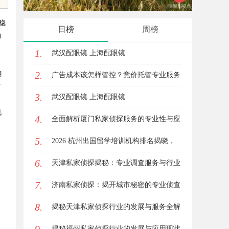
稳
日榜
周榜
助
1.
武汉配眼镜 上海配眼镜
2.
翻
广告成本该怎样管控？竞价托管专业服务
灯
3.
商俐麸科技
武汉配眼镜 上海配眼镜
也
4.
全面解析厦门私家侦探服务的专业性与应
、
5.
用场景
2026 杭州出国留学培训机构排名揭晓，
6.
这三家靠谱有保障
天津私家侦探揭秘：专业调查服务与行业
7.
现状详细解析
济南私家侦探：揭开城市秘密的专业侦查
8.
服务
揭秘天津私家侦探行业的发展与服务全解
析
揭秘福州私家侦探行业的发展与应用现状