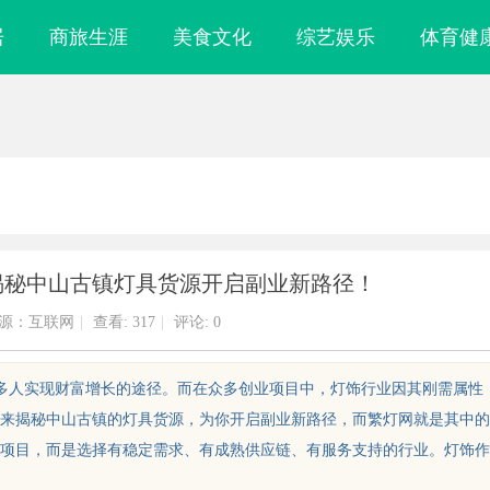
居
商旅生涯
美食文化
综艺娱乐
体育健
？揭秘中山古镇灯具货源开启副业新路径！
源：互联网
|
查看:
317
|
评论: 0
了许多人实现财富增长的途径。而在众多创业项目中，灯饰行业因其刚需属性
来揭秘中山古镇的灯具货源，为你开启副业新路径，而繁灯网就是其中的
项目，而是选择有稳定需求、有成熟供应链、有服务支持的行业。灯饰作
时代观影新体验
蚂蚁影视：探索智能化影视平台的未