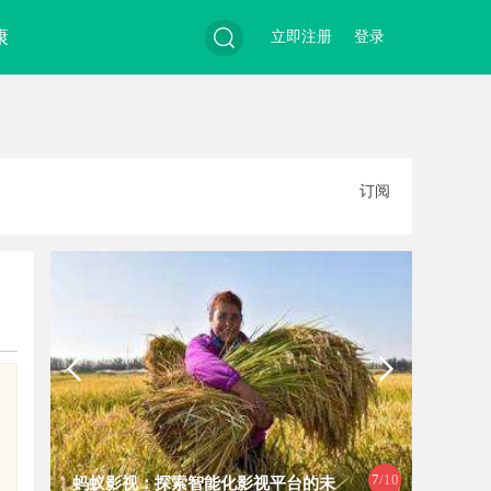
康
立即注册
登录
搜
订阅
索
8
/10
武汉配眼镜 上海配眼镜
武汉配